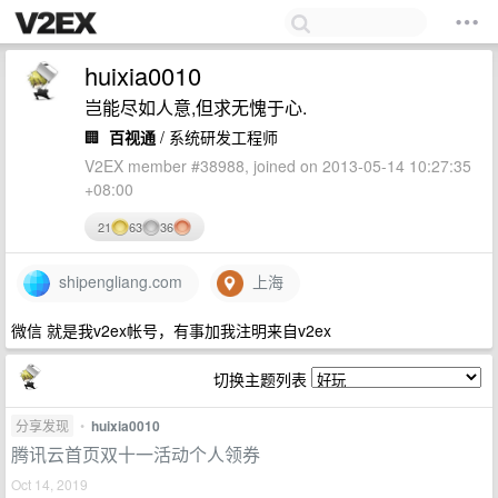
huixia0010
岂能尽如人意,但求无愧于心.
🏢
百视通
/ 系统研发工程师
V2EX member #38988, joined on 2013-05-14 10:27:35
+08:00
21
63
36
shipengliang.com
上海
微信 就是我v2ex帐号，有事加我注明来自v2ex
切换主题列表
分享发现
•
huixia0010
腾讯云首页双十一活动个人领券
Oct 14, 2019