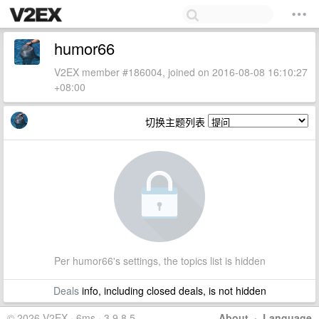
humor66
V2EX member #186004, joined on 2016-08-08 16:10:27
+08:00
切换主题列表
Per humor66's settings, the topics list is hidden
Deals
info, including closed deals, is not hidden
© 2026 V2EX · 6ms · 3.9.8.5
About
·
Language