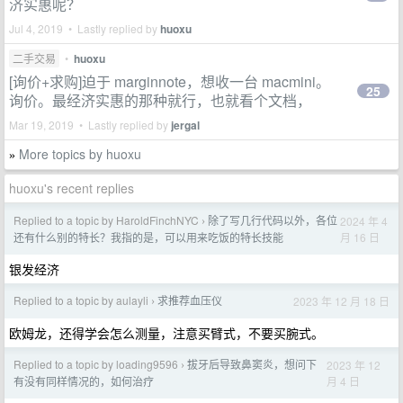
济实惠呢？
Jul 4, 2019 • Lastly replied by
huoxu
二手交易
•
huoxu
[询价+求购]迫于 marginnote，想收一台 macmini。
25
询价。最经济实惠的那种就行，也就看个文档，
Mar 19, 2019 • Lastly replied by
jergal
More topics by huoxu
»
huoxu's recent replies
Replied to a topic by HaroldFinchNYC
除了写几行代码以外，各位
2024 年 4
›
月 16 日
还有什么别的特长？我指的是，可以用来吃饭的特长技能
银发经济
Replied to a topic by aulayli
求推荐血压仪
2023 年 12 月 18 日
›
欧姆龙，还得学会怎么测量，注意买臂式，不要买腕式。
Replied to a topic by loading9596
拔牙后导致鼻窦炎，想问下
2023 年 12
›
月 4 日
有没有同样情况的，如何治疗