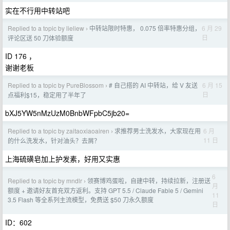
实在不行用中转站吧
Replied to a topic by lieliew
中转站限时特惠， 0.075 倍率特惠分组，
6 月 29
›
日
评论区送 50 刀体验额度
ID 176 ，
谢谢老板
Replied to a topic by PureBlossom
# 自己搭的 AI 中转站，给 V 友送
6 月 15
›
日
点福利$15，稳定用了半年了
bXJ5YW5nMzUzM0BnbWFpbC5jb20=
Replied to a topic by zaitaoxiaoairen
求推荐男士洗发水，大家现在用
6 月
›
11 日
的什么洗发水，针对油头？去屑？
上海硫磺皂加上护发素，好用又实惠
6
Replied to a topic by mndlr
领赛博鸡蛋啦，自建中转，持续拉新，注册送
›
月
额度 + 邀请好友首充双方返利。支持 GPT 5.5 / Claude Fable 5 / Gemini
11
3.5 Flash 等全系列主流模型，免费送 $50 刀永久额度
日
ID：602