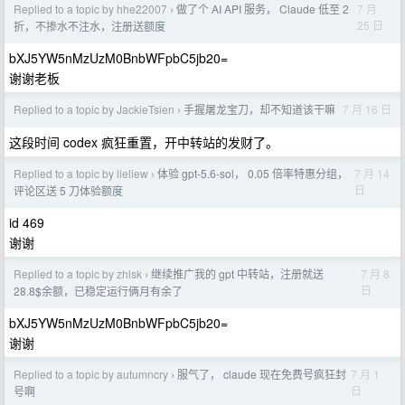
Replied to a topic by hhe22007
做了个 AI API 服务， Claude 低至 2
7 月
›
25 日
折，不掺水不注水，注册送额度
bXJ5YW5nMzUzM0BnbWFpbC5jb20=
谢谢老板
Replied to a topic by JackieTsien
手握屠龙宝刀，却不知道该干嘛
7 月 16 日
›
这段时间 codex 疯狂重置，开中转站的发财了。
Replied to a topic by lieliew
体验 gpt-5.6-sol， 0.05 倍率特惠分组，
7 月 14
›
日
评论区送 5 刀体验额度
id 469
谢谢
Replied to a topic by zhlsk
继续推广我的 gpt 中转站，注册就送
7 月 8
›
日
28.8$余额，已稳定运行俩月有余了
bXJ5YW5nMzUzM0BnbWFpbC5jb20=
谢谢
Replied to a topic by autumncry
服气了， claude 现在免费号疯狂封
7 月 1
›
日
号啊