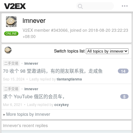
imnever
V2EX member #343066, joined on 2018-08-20 23:22:23
ONLINE
+08:00
Switch topics list
二手交易
•
imnever
70 收个 98 堂邀请码，有的朋友联系我，走咸鱼
14
Sep 15, 2024 • Lastly replied by
tiantangtianma
二手交易
•
imnever
求个 YouTube 俄区的会员车，
5
Mar 6, 2021 • Lastly replied by
ccxykey
More topics by imnever
»
imnever's recent replies