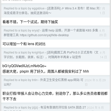
Replied to a topic by eggsblue
[送激活码] 🎉 Wins 3.4 发布！把 Mac 刘
7 月
›
1 日
海变成悬浮分屏岛，抽奖送激活码～
看着不错，下一个试试，期待下抽奖
Replied to a topic by eryajf
运维 help 运维，开源一个桌面端 K8S 多集
4 月
›
20 日
群管理工具: https://github.com/eryajf/kite-desktop
可以增加一个和 lens 的对比
Replied to a topic by knightjun
[送码]截图工具 PixPin3.0 正式发布（文
4 月
›
14 日
字识别，长截图，录屏，标注），时隔两年半再来 v 站宣传
bG1yQGVwdXJzLmNvbQo=
感谢大佬，pixpin 用了好久，周围人都被我安利过了 hhh
Replied to a topic by tntin
外卖卫生安全红黑榜 app/网站 可
2024 年 9 月 29
›
日
以吗？
职业打假/举报人会让你心力交瘁，别说你了，那么多公务员收着钱都
干不下去
Replied to a topic by jzjjzj
有没有靠谱的洋垃圾 SATA 固态 2T
2024 年 9 月
›