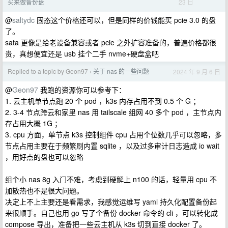
23 日
买来做备份盘
@
saltydc
固态这个价格还可以，但是同样的价钱能买 pcie 3.0 的盘
了。
sata 更像是给老设备兼容或者 pcie 之外扩容准备的，普遍价格都很
贵，真想便宜还是 usb 挂个二手 nvme+硬盘盒吧
Replied to a topic by Geon97
关于 nas 的一些问题
2024 年 9 月 6 日
›
@
Geon97
我跑的资源你可以参考下：
1. 云主机单节点跑 20 个 pod ，k3s 内存占用不到 0.5 个 G ；
2. 3-4 节点跨云和家里 nas 用 tailscale 组网 40 多个 pod ，主节点内
存占用大概 1G ；
3. cpu 方面，单节点 k3s 控制组件 cpu 占用个位数几乎可以忽略，多
节点占用主要在于频繁刷内置 sqlite ，以及过多审计日志造成 io wait
，用好点的盘也可以忽略
组个小 nas 8g 入门不难，考虑到硬解上 n100 的话，轻量用 cpu 不
加散热也不是很大问题。
决定上不上主要还是看需求，我感觉运维写 yaml 持久化配置备份起
来很顺手。自己也用 go 写了个备份 docker 命令的 cli ，可以转化成
compose 导出，准备把一些云主机从 k3s 切到直接 docker 了。