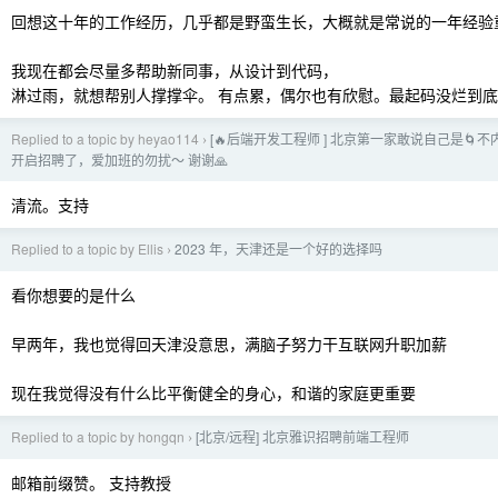
回想这十年的工作经历，几乎都是野蛮生长，大概就是常说的一年经验
我现在都会尽量多帮助新同事，从设计到代码，
淋过雨，就想帮别人撑撑伞。 有点累，偶尔也有欣慰。最起码没烂到底
Replied to a topic by heyao114
[🔥后端开发工程师 ] 北京第一家敢说自己是🌀不
›
开启招聘了，爱加班的勿扰～ 谢谢🙏
清流。支持
Replied to a topic by Ellis
2023 年，天津还是一个好的选择吗
›
看你想要的是什么
早两年，我也觉得回天津没意思，满脑子努力干互联网升职加薪
现在我觉得没有什么比平衡健全的身心，和谐的家庭更重要
Replied to a topic by hongqn
[北京/远程] 北京雅识招聘前端工程师
›
邮箱前缀赞。 支持教授