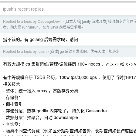
ipush's recent replies
Replied to a topic by CabbageDevil
[日本大阪] [unity 游戏开发] 接收朝夕光
›
者，助力您 runrunrun，也有 Java 前后端需求哦~
挺不错的。有 golang 后端需求吗，请问
Replied to a topic by ipush
[京津] go 后端开发求职，优先天津，加班少
›
有较大规模 es 集群运维/管理/调优经历 100+ nodes ，v1.x -> v2.x -> v
有中等规模自研 TSDB 经历，100w tps/3,000 qps ，使用了当时(1
相关技术
- 整体：统一接入 proxy ，寨版存算分离
- 存储侧：
- 倒排索引
- 存储分层：热存 gorilla 内存轮子， 持久化 Cassandra
- 数据分层：预聚合，自动 downsample
- 查询侧：
- 隔离不同查询负载（例如区分短期查询如告警，长期查询如长跨度图表