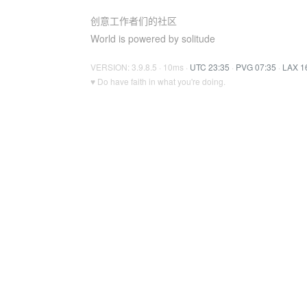
创意工作者们的社区
World is powered by solitude
VERSION: 3.9.8.5 · 10ms ·
UTC 23:35
·
PVG 07:35
·
LAX 1
♥ Do have faith in what you're doing.