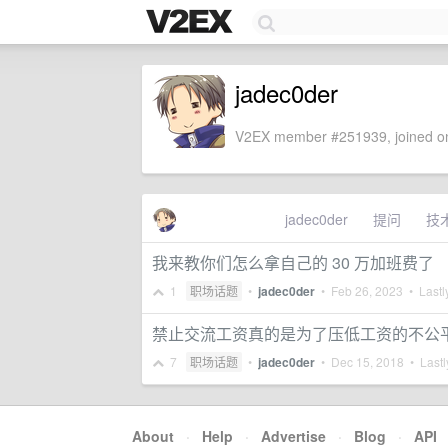
jadec0der
V2EX member #251939, joined on
jadec0der
提问
技
我来教你们怎么拿自己的 30 万加班费了
1
职场话题
•
jadec0der
•
Feb 26, 2023
• Lastl
禁止交流工资真的是为了压低工资的不公
7
职场话题
•
jadec0der
•
Dec 15, 2018
• Lastl
About
·
Help
·
Advertise
·
Blog
·
API