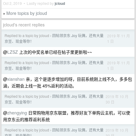
Oct 2, 2019 • Lastly replied by
jcloud
More topics by jcloud
»
jcloud's recent replies
Replied to a topic by jcloud
回帖领京东 Joy 玩偶，还有大量
2019 年 11 月
›
1 日
京豆、现金等你！
@
LZSZ
上次的中奖名单已经在帖子里更新啦~~
Replied to a topic by jcloud
回帖领京东 Joy 玩偶，还有大量
2019 年 11 月
›
1 日
京豆、现金等你！
@
xianshan
亲，这个是逐步增加的呀，目前系统刚上线不久，多多包
涵，近期会上线一批 45%返利的活动。
Replied to a topic by jcloud
回帖领京东 Joy 玩偶，还有大量
2019 年 10 月
›
30 日
京豆、现金等你！
@
zhengying
日常购物用京东联盟，推荐好友下单购云主机，可以使
用京东云的推荐返利系统
Replied to a topic by jcloud
回帖领京东 Joy 玩偶，还有大量
2019 年 10 月
›
30 日
京豆、现金等你！