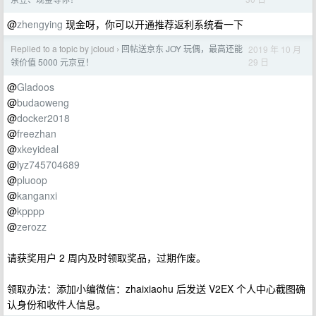
@
zhengying
现金呀，你可以开通推荐返利系统看一下
Replied to a topic by jcloud
回帖送京东 JOY 玩偶，最高还能
2019 年 10 月
›
29 日
领价值 5000 元京豆！
@
Gladoos
@
budaoweng
@
docker2018
@
freezhan
@
xkeyideal
@
lyz745704689
@
pluoop
@
kanganxi
@
kpppp
@
zerozz
请获奖用户 2 周内及时领取奖品，过期作废。
领取办法：添加小编微信：zhaixiaohu 后发送 V2EX 个人中心截图确
认身份和收件人信息。