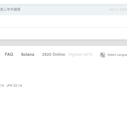
发三年半随想
Apr 2, 202
·
FAQ
·
Solana
·
2920 Online
Highest 6679
·
Select Langua
:14
·
JFK 02:14