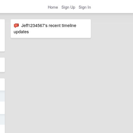
Home
Sign Up
Sign In
Jeff1234567's recent timeline
updates
4
4