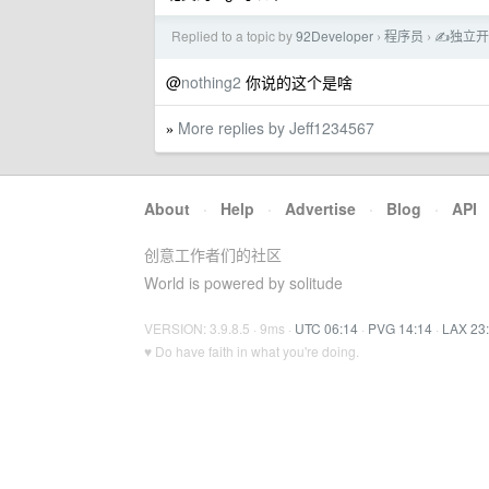
Replied to a topic by
92Developer
程序员
✍独立开
›
›
@
nothing2
你说的这个是啥
More replies by Jeff1234567
»
About
·
Help
·
Advertise
·
Blog
·
API
创意工作者们的社区
World is powered by solitude
VERSION: 3.9.8.5 · 9ms ·
UTC 06:14
·
PVG 14:14
·
LAX 23
♥ Do have faith in what you're doing.