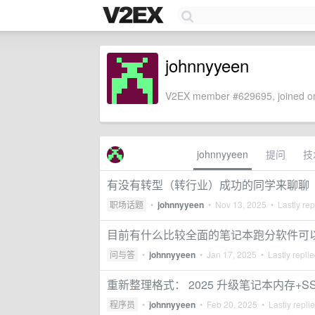
johnnyyeen
V2EX member #629695, joined on
johnnyyeen
提问
技
有没有转型（转行业）成功的同学来聊聊
职场话题
•
johnnyyeen
•
Nov 13, 2025
• Lastly rep
目前有什么比较全面的笔记本跑分软件可
问与答
•
johnnyyeen
•
Jan 17, 2025
• Lastly repli
重新整理格式： 2025 升级笔记本内存+S
程序员
•
johnnyyeen
•
Feb 20, 2025
• Lastly repli