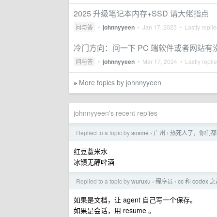
2025 升级笔记本内存+SSD 请大佬指点
问与答
•
johnnyyeen
•
Jan 17, 2025
• Lastly repli
冷门方向：问一下 PC 端软件或者网站
问与答
•
johnnyyeen
•
Mar 17, 2024
• Lastly repli
More topics by johnnyyeen
»
johnnyyeen's recent replies
Replied to a topic by
sosme
广州
热死人了，你们都
›
›
红豆薏米水
冰镇无醇啤酒
Replied to a topic by
wuruxu
程序员
cc 和 cod
›
›
如果是文档，让 agent 自己写一个保存。
如果是会话，用 resume 。