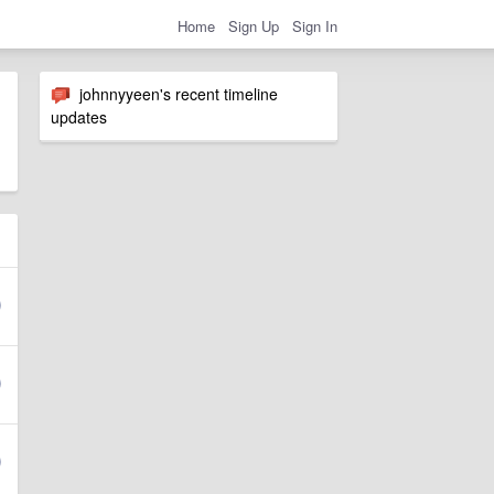
Home
Sign Up
Sign In
johnnyyeen's recent timeline
updates