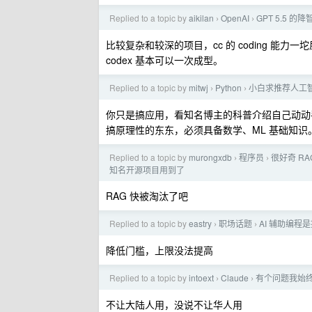
Replied to a topic by
aikilan
OpenAI
GPT 5.5 
›
›
比较复杂和较深的项目，cc 的 coding 能力一坨屎啊。
codex 基本可以一次成型。
Replied to a topic by
mitwj
Python
小白求推荐人工
›
›
你只是搞应用，看知名博主的科普介绍自己动动
搞原理性的东东，必须具备数学、ML 基础知识
Replied to a topic by
murongxdb
程序员
很好奇 RA
›
›
知名开源项目用到了
RAG 快被淘汰了吧
Replied to a topic by
eastry
职场话题
AI 辅助编
›
›
降低门槛，上限没法提高
Replied to a topic by
intoext
Claude
有个问题我始终没
›
›
不让大陆人用，没说不让华人用