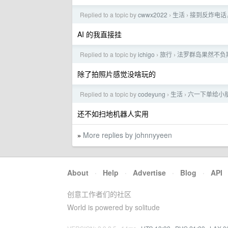
Replied to a topic by
cwwx2022
生活
接到反炸电话
›
›
AI 的我直接挂
Replied to a topic by
ichigo
旅行
法罗群岛果然不负
›
›
除了拍照片感觉没啥玩的
Replied to a topic by
codeyung
生活
六一下单给小朋
›
›
还不如扫地机器人实用
More replies by johnnyyeen
»
About
·
Help
·
Advertise
·
Blog
·
API
创意工作者们的社区
World is powered by solitude