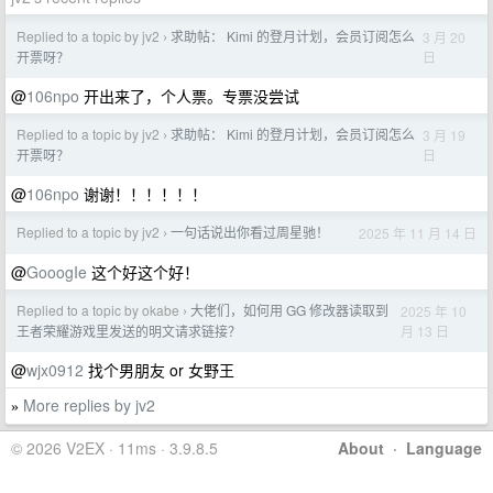
Replied to a topic by jv2
求助帖： Kimi 的登月计划，会员订阅怎么
3 月 20
›
日
开票呀？
@
106npo
开出来了，个人票。专票没尝试
Replied to a topic by jv2
求助帖： Kimi 的登月计划，会员订阅怎么
3 月 19
›
日
开票呀？
@
106npo
谢谢！！！！！！
Replied to a topic by jv2
一句话说出你看过周星驰！
2025 年 11 月 14 日
›
@
GooogIe
这个好这个好！
Replied to a topic by okabe
大佬们，如何用 GG 修改器读取到
2025 年 10
›
月 13 日
王者荣耀游戏里发送的明文请求链接？
@
wjx0912
找个男朋友 or 女野王
More replies by jv2
»
© 2026 V2EX · 11ms · 3.9.8.5
About
·
Language