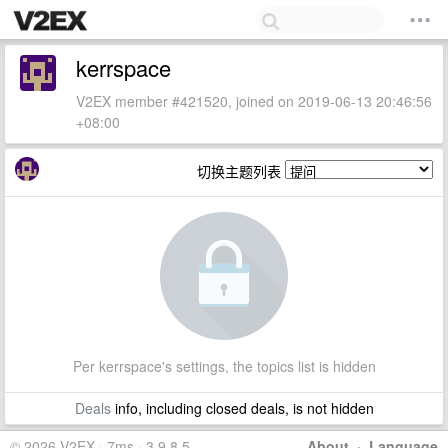
kerrspace
V2EX member #421520, joined on 2019-06-13 20:46:56
+08:00
切换主题列表
Per kerrspace's settings, the topics list is hidden
Deals
info, including closed deals, is not hidden
© 2026 V2EX · 7ms · 3.9.8.5
About
·
Language