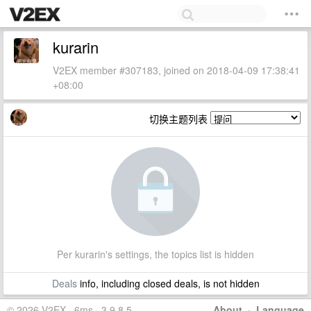
kurarin
V2EX member #307183, joined on 2018-04-09 17:38:41
+08:00
切换主题列表
Per kurarin's settings, the topics list is hidden
Deals
info, including closed deals, is not hidden
© 2026 V2EX · 6ms · 3.9.8.5
About
·
Language