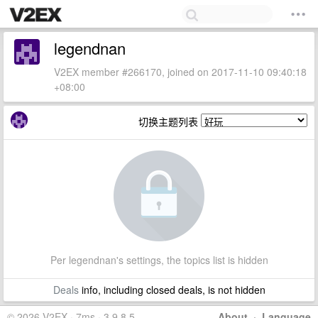
legendnan
V2EX member #266170, joined on 2017-11-10 09:40:18
+08:00
切换主题列表
Per legendnan's settings, the topics list is hidden
Deals
info, including closed deals, is not hidden
© 2026 V2EX · 7ms · 3.9.8.5
About
·
Language