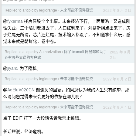
Replied to a topic by legiorange
未来可能不值得投资
2022 年 8 月 2 日
›
@
fyxerma
楼房债股个个出事。未来经济下行，上面策略上又造成刚
性失业，三个陷阱都进去了，人口红利来了，刘易斯拐点出来了，房
子烂尾无所谓，芯片还烂尾，技术输入都没了，不知道拿什么玩，感
觉未来就是朝鲜化，卷中卷。
Replied to a topic by Authorization
除了 foxmail 网易邮箱助手
2022 年 8 月
›
2 日
还有哪些靠谱的客户端
@
jiyan5
为了隐私。
Replied to a topic by legiorange
未来可能不值得投资
2022 年 8 月 2 日
›
@
AoEiuV020CN
谢谢您的回复，如果您认为我的人生只有绝望，那
么请问您觉得未来会更好的依据在哪儿呢？
Replied to a topic by legiorange
未来可能不值得投资
2022 年 8 月 1 日
›
点了 EDIT 打了一大段话告诉我禁止编辑。
长话短说，经济危机。