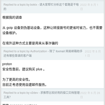
Replied to a topic by bokix
请大家帮忙分析这个套路是干啥
2022 年 8 月 1
›
日
的
根据我的调查
从 goip 设备到伪基站设备，这种让转接拨号的更省时省力，也不需要
设备维护。
在境外这种方式主要是用来从事诈骗的
Replied to a topic by Authorization
除了 foxmail 网易邮箱助手
2022 年 8 月
›
1 日
还有哪些靠谱的客户端
proton
安全性靠前，建议购买 plus 。
为了更高的安全性。
目前正考虑使用自建邮件服务。
Replied to a topic by v2dev
求推荐比较好用的接口文档管理
2022 年 6 月 28
›
日
工具？