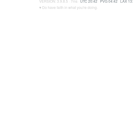
VERSION: 3.9.8.5 · 7ms ·
UTC 20:42
·
PVG 04:42
·
LAX 13
♥ Do have faith in what you're doing.