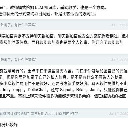
.Ranedeer ，教师模式挖掘 LLM 知识库，辅助教学，也是一个方向。
助用户通过聊天的形式查询项目问题，都是比较适合的方向把。
移阵地了，有什么推荐吗？
Jul 6, 202
首先端到端加密肯定不支持聊天群加密，聊天群加密或安全方案记得看到过，但
密都能泄露信息。而且端到端加密也是两个人的事，你开启了端到端加
移阵地了，有什么推荐吗？
Jul 6, 202
身就是可行的。重点不在于这些聊天内容。而在于你没法加密自己的元信
r 了。但是你居然加密了自己的私人信息，是不是有什么不可告人的秘密。
多小众软件易用性不是很好，还要考虑新手友好度。聊天软件提供的不止
xmpp ，DeltaChat ，还有 Signal 。Briar ，Jami 。只能说你自己
可信而且不重。事实上聊天软件很多功能都是繁琐多余的，但已经形成的社区
读微信订阅号消息？或者其他 App 上订阅的内容的？
Jul 14, 202
部分比较好