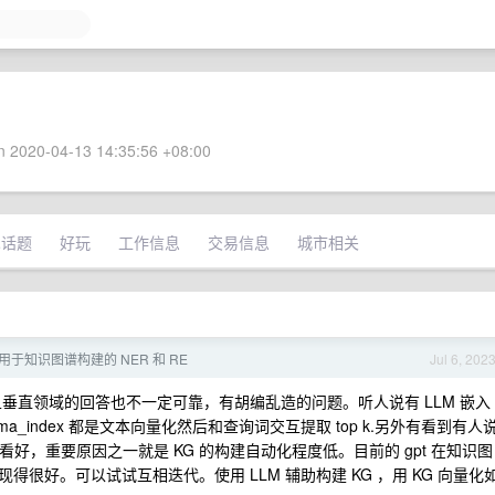
 2020-04-13 14:35:56 +08:00
术话题
好玩
工作信息
交易信息
城市相关
 用于知识图谱构建的 NER 和 RE
Jul 6, 202
且垂直领域的回答也不一定可靠，有胡编乱造的问题。听人说有 LLM 嵌入
llama_index 都是文本向量化然后和查询词交互提取 top k.另外有看到有人
 都不看好，重要原因之一就是 KG 的构建自动化程度低。目前的 gpt 在知识图
很好。可以试试互相迭代。使用 LLM 辅助构建 KG ，用 KG 向量化