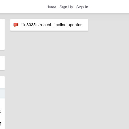
Home
Sign Up
Sign In
lilin3035's recent timeline updates
3
说
如