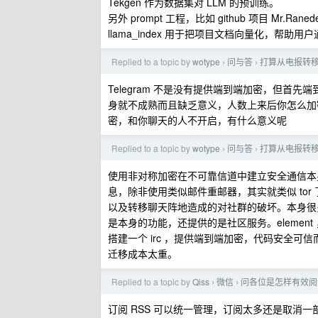
Tekgen 作为数据集对 LLM 的预训练。
另外 prompt 工程，比如 github 项目 Mr
llama_index 用于把项目文档向量化，帮
Replied to a topic by
wotype
问与答
打算从电报转
›
›
Telegram 不是没有提供端到端加密，但
身就不成熟而且缺乏意义，人数上来后你怎么加
密，和你聊天的人不开启，有什么意义呢
Replied to a topic by
wotype
问与答
打算从电报转
›
›
使用非对称加密在不可靠信道中建立安全通信本
息，除非使用类似邮件重邮器，其实就类似 to
以及转移聊天阵地造成的对社群的破坏。本身很
是本身的功能，还提供的是社区服务。element ，irc ，
搭建一个 irc ，提供端到端加密，代码安全
迁移成本太重。
Replied to a topic by
Qiss
微信
问各位是怎样有效阅
›
›
订阅 RSS 可以统一管理，订阅太多还是取消一