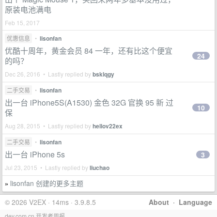
原装电池满电
Feb 15, 2017
优惠信息
•
lisonfan
优酷十周年，黄金会员 84 一年，还有比这个便宜
24
的吗？
Dec 26, 2016 • Lastly replied by
bsklqgy
二手交易
•
lisonfan
出一台 iPhone5S(A1530) 金色 32G 官换 95 新 过
10
保
Aug 28, 2015 • Lastly replied by
hellov22ex
二手交易
•
lisonfan
出一台 iPhone 5s
3
Jul 23, 2015 • Lastly replied by
liuchao
lisonfan 创建的更多主题
»
© 2026 V2EX · 14ms · 3.9.8.5
About
·
Language
dev.com.cn 开发者周报