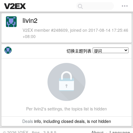
livin2
V2EX member #248609, joined on 2017-08-14 17:25:46
+08:00
切换主题列表
Per livin2's settings, the topics list is hidden
Deals
info, including closed deals, is not hidden
© 2026 V2EX · 8ms · 3.9.8.5
About
·
Language