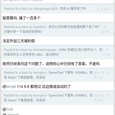
Replied to a topic by yifangtongxing28
你用 AI 赚到钱了吗
6 月 29 日
›
股票算吗, 赚了一百多个
Replied to a topic by myadmin
各位公司的春节放假通知都下来了吗？
1 月
›
22 日
方便分享一下具体的安排吗？
法定外加三天福利假
Replied to a topic by wholesomepage
[Offer 求建议] 刚入职外企 1，突
1 月
›
17 日
然拿到外企 2 的竞争性 Offer，该闪辞吗？
既然已经来问这个问题了，说明你心中已经有了答案，不是吗
Replied to a topic by liyonghui
SpeedTest 下载有 100MB/s，但
2024 年 12
›
月 9 日
是 Steam 下载速度慢，求支招
@
iamqk
114 8.8 都用过 后边换成自动的了
Replied to a topic by liyonghui
SpeedTest 下载有 100MB/s，但
2024 年 12
›
月 9 日
是 Steam 下载速度慢，求支招
@
1iuh
@
visionzk