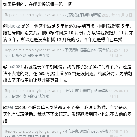
如果是假的，在哪能投诉假一赔十啊
Replied to a topic by longzhiwuing
北京家庭车牌摇号申请
2025 年 11 月 3 日
›
@
bluekz
是的。他这个满足 5 年是必须要到审核时间时就得够 5 年，
跟摇号时间没关系。他审核时间是 10 月份，所以得我媳妇儿 11 月才
满 5 年，所以还是没资格摇 12 月底的号。今年还是得自己单摇
Replied to a topic by longzhiwuing
不使用加速器在 ps5 玩单机
2025 年 10
›
月 14 日
cod 使命召唤 网络无法连接
@
fox2081
我就是玩个单机剧情。我的梯子换了各种海外节点，还是
进不去他的网。在 ps5 机器上看 ytb 倒是没问题。纯属好奇，为啥翻
出去了还得用加速器才能登录上去
Replied to a topic by longzhiwuing
不使用加速器在 ps5 玩单机
2025 年 10
›
月 14 日
cod 使命召唤 网络无法连接
@
zer
cod20 不联网单人剧情都玩不了😂。我没买游戏，主要是这几
天他有试玩活动。我就下下来玩玩。发现翻墙到国外也进不去他的网
络
Replied to a topic by longzhiwuing
不使用加速器在 ps5 玩单机
2025 年 10
›
月 13 日
cod 使命召唤 网络无法连接