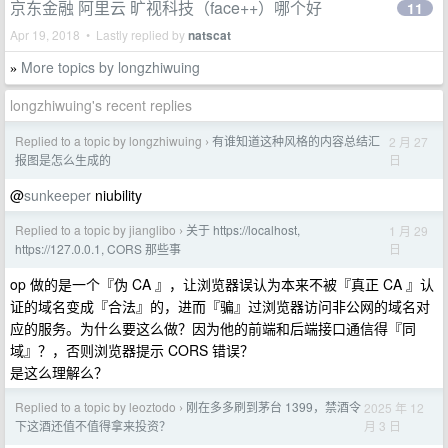
京东金融 阿里云 旷视科技（face++）哪个好
11
Apr 19, 2018 • Lastly replied by
natscat
More topics by longzhiwuing
»
longzhiwuing's recent replies
Replied to a topic by longzhiwuing
有谁知道这种风格的内容总结汇
2 月 27
›
日
报图是怎么生成的
@
sunkeeper
niubility
Replied to a topic by jianglibo
关于 https://localhost,
1 月 29
›
日
https://127.0.0.1, CORS 那些事
op 做的是一个『伪 CA 』，让浏览器误认为本来不被『真正 CA 』认
证的域名变成『合法』的，进而『骗』过浏览器访问非公网的域名对
应的服务。为什么要这么做？因为他的前端和后端接口通信得『同
域』？，否则浏览器提示 CORS 错误？
是这么理解么？
Replied to a topic by leoztodo
刚在多多刷到茅台 1399，禁酒令
2025 年 12
›
月 3 日
下这酒还值不值得拿来投资？