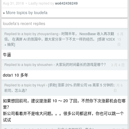
Aug 31, 2018 • Lastly replied by
wo642436249
More topics by loudefa
»
loudefa's recent replies
Replied to a topic by zhouyanliang
时隔半年， NocoBase 收入再次翻
6 月
›
15
倍。 在满屏 AI 的氛围中，跟大家分享一下不太一样的经历。 [感谢 V2EX
日
+ 抽奖]
牛逼
Replied to a topic by shoushen
大家玩的时间最长的游戏是哪个？
3 月 4 日
›
dota1 10 多年
Replied to a topic by Huyii
[求助] 涨薪 20% 的新公司 vs 离家 5 分钟的
2 月 6
›
日
前司，怎么选？
如果想回前司，建议提涨薪 10 ～ 20 了回，不然你下次涨薪机会在哪
里？
新公司看着并不是啥大问题。。。很多公司都这样，你也可以跳一个
试试