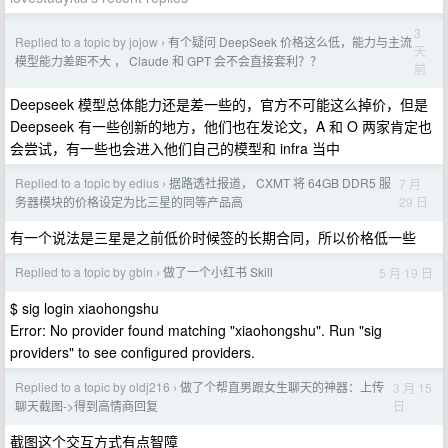
3
Replied to a topic by jojow
有个疑问 DeepSeek 价格这么低，能力与主流
›
天
模型能力差距不大 ， Claude 和 GPT 会不会直接套利？？
前
Deepseek 模型总体能力还是差一些的，官方不可能这么掉价，但是
Deepseek 有一些创新的地方，他们也在发论文，A 和 O 两家肯定也
会尝试，有一些也会进入他们自己的模型和 infra 当中
Replied to a topic by edius
据路透社报道， CXMT 将 64GB DDR5 服
7 月
›
29 日
务器模块的价格设定为比三星的同等产品高
有一个说法是三星是之前低价时候签的长期合同，所以价格低一些
Replied to a topic by gbin
做了一个小红书 Skill
5 月 19 日
›
$ sig login xiaohongshu
Error: No provider found matching "xiaohongshu". Run "sig
providers" to see configured providers.
Replied to a topic by oldj216
做了个帮直男跟女生聊天的神器：上传
3 月 15
›
日
聊天截图->得到高情商回复
截图这个交互方式有点智障