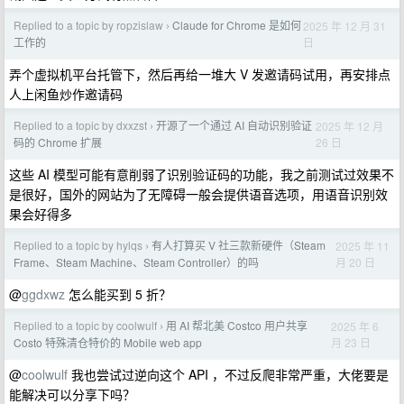
Replied to a topic by ropzislaw
Claude for Chrome 是如何
2025 年 12 月 31
›
日
工作的
弄个虚拟机平台托管下，然后再给一堆大 V 发邀请码试用，再安排点
人上闲鱼炒作邀请码
Replied to a topic by dxxzst
开源了一个通过 AI 自动识别验证
2025 年 12 月
›
26 日
码的 Chrome 扩展
这些 AI 模型可能有意削弱了识别验证码的功能，我之前测试过效果不
是很好，国外的网站为了无障碍一般会提供语音选项，用语音识别效
果会好得多
Replied to a topic by hylqs
有人打算买 V 社三款新硬件（Steam
2025 年 11
›
月 20 日
Frame、Steam Machine、Steam Controller）的吗
@
ggdxwz
怎么能买到 5 折？
Replied to a topic by coolwulf
用 AI 帮北美 Costco 用户共享
2025 年 6
›
月 23 日
Costo 特殊清仓特价的 Mobile web app
@
coolwulf
我也尝试过逆向这个 API ，不过反爬非常严重，大佬要是
能解决可以分享下吗？