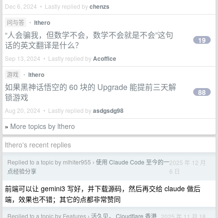
Dec 6, 2024 • Lastly replied by
chenzs
问与答
•
lthero
“人会骗我，但数学不会，数学不会就是不会”这句
19
话的英文翻译是什么？
Sep 13, 2024 • Lastly replied by
Acoffice
游戏
•
lthero
如果黑神话悟空的 60 块的 Upgrade 能提前三天解
88
锁游戏
Aug 20, 2024 • Lastly replied by
asdgsdg98
More topics by lthero
»
lthero's recent replies
Replied to a topic by mlhiter955
使用 Claude Code 至今的一
2025 年 12 月
›
6 日
点经验分享
前端可以让 gemini3 写好，并下载源码，然后再交给 claude 做后
端，效果也不错；其它的点都非常赞同
Replied to a topic by Features
活久见， Cloudflare 香港
2025 年 11 月 18
›