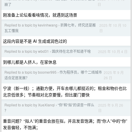
日
崩了
刚准备上论坛看看啥情况，就遇到这场景
Replied to a topic by kevinhwang
折腾七年，终究还是搬
2025 年 10 月 10
›
日
瓦工懂我
这段内容是不是 AI 生成或润色过的
Replied to a topic by wbd31
国庆待在北京不知道干啥
2025 年 10 月 4 日
›
到哪儿都是人挤人，在家休息
Replied to a topic by boomer995
作为程序员，哪个二线城市
2025 年 9 月
›
26 日
适合定居发展？
宁波（新一线）；通勤方便，开车去哪儿都挺近的；租金和物价也比
北京低很多；节奏相对北京要慢，但比厦门要快
Replied to a topic by XueXianqi
“你”和“拟”的读音一样么
2025 年 9 月 26
›
日
？
重音问题？“拟人”的重音会放在拟，并且发音饱满；而“你人”中的“你”
发音偏轻，不饱满；