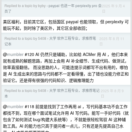
Replied to a topic by byby
paypal 也送一年 perplexity pro 会
2025 年 9 月 4
›
日
员了
美区福利，目前其它区，包括国区 paypal 也能领取，但 perplexity 可
能玩不起，到时除了美区外，其它区全部收回；
Replied to a topic by 5408
大学 软件工程专业，求推荐笔
2025 年 8 月 11
›
日
记本
@
mumbler
#120 AI 仍然只是辅助，比如给 ACMer 用 AI ，他们本来
就有成熟的解题思路，再加上会用 AI 补全细节、生成代码、做测试，
效率直接翻倍。 而没思路的人，可能连提示词都写不出有用的，哪怕
是 AI 生成出来的思路与代码都不一定看得懂，出了错也没能力修正和
验证它。还是得有很强的代码知识、逻辑推理能力
Replied to a topic by 5408
大学 软件工程专业，求推荐笔记
2025 年 8 月 9
›
日
本
@
mumbler
#118 前提是找到了工作再用 ai ，写代码基本功不会工作
都找不到，现在哪个面试笔试允许用 AI 写代码。能写一手好代码（就
包含了如何测试 bug/构建大系统等），不就能很轻松驾驭 AI 这种辅
助工具。AI 的能力也只高于提问者一点儿，只有还是先提高自己水