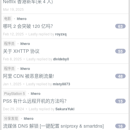
Netflix 香港新车(来 4 人)
Mar 19, 2025
电影
•
lthero
哪吒 2 会突破 120 亿吗？
63
Feb 12, 2025 • Lastly replied by
royzxq
程序员
•
lthero
关于 XHTTP 协议
55
Feb 8, 2025 • Lastly replied by
divideby0
程序员
•
lthero
阿里 CDN 被恶意刷流量!
48
Jan 1, 2025 • Lastly replied by
misty8873
PlayStation 5
•
lthero
PS5 有什么远程开机的方法吗？
15
Dec 29, 2024 • Lastly replied by
SakuraYuki
分享发现
•
lthero
流媒体 DNS 解锁 [一键配置 sniproxy & smartdns]
16