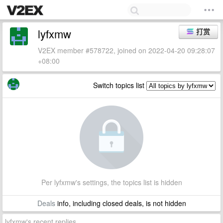
lyfxmw
打赏
V2EX member #578722, joined on 2022-04-20 09:28:07
+08:00
Switch topics list
Per lyfxmw's settings, the topics list is hidden
Deals
info, including closed deals, is not hidden
lyfxmw's recent replies