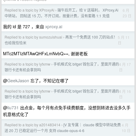
Replied to a topic by XProxyAi
端午后开工，给 V 送福利， XProxy.Ai
6 月
›
23 日
中转站， 回帖送 15 刀，不开订阅，按量计费，没有套路 1:1 充值
我的 id 是 727 ，来自
xproxy.ai
Replied to a topic by sumozuishuai
再发一个免费送 100 刀的站点！
5 月 11
›
日
也给我恰恰米
MTc2MTIzMTAwQHFxLmNvbQ==, 谢谢老板
Replied to a topic by lyfxmw
手机格式化 bitget 钱包没了，里面开通的
4 月 17
›
日
银行卡还有机会拿到吗
@
GeekJason
忘了，不知记在哪了
Replied to a topic by lyfxmw
手机格式化 bitget 钱包没了，里面开通的
4 月 16
›
日
银行卡还有机会拿到吗
@
liu731
出点金，每个月有点免手续费额度，没想到转进去没多久手
机意格式化了
Replied to a topic by a201483414
[V 友专属｜ claude 模型中转站免费
4 月
›
10 日
送 20 刀 已稳定运行一个月 支持 claude-opus-4-6