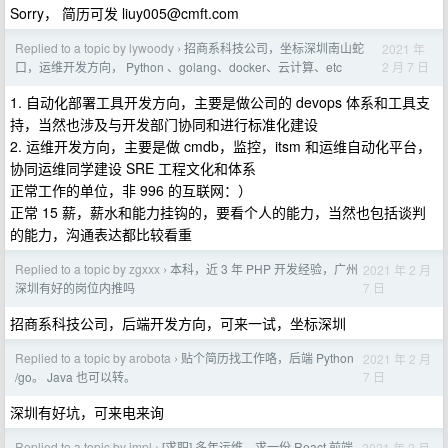
Sorry， 简历可发
liuy005@cmft.com
Replied to a topic by lywoody
招商系科技公司，坐标深圳南山蛇
2021 年
›
2 月 7 日
口，运维开发方向， Python 、golang、docker、云计算、etc
1. 自动化部署工具开发方向，主要是做公司的 devops 体系和工具支
持，当然也涉及与开发部门协同和进行标准化建设
2. 运维开发方向，主要是做 cmdb，监控，itsm 和运维自动化平台，
协同运维同学建设 SRE 工程文化和体系
正常工作的单位，非 996 的互联网：）
正常 15 薪，薪水和能力挂钩的，要看个人的能力，当然也包括谈判
的能力，沟通表达都比较看重
Replied to a topic by zgxxx
本科，近 3 年 PHP 开发经验，广州
2021 年 2 月
›
7 日
深圳有好的岗位内推吗
招商系科技公司，后端开发方向，可来一试，坐标深圳
Replied to a topic by arobota
贴个简历找工作咯，后端 Python
2021 年 2 月
›
7 日
/go。 Java 也可以转。
深圳有好坑，可来电来询
Replied to a topic by impl
[求职] 多年运维，求一份 React 前端
2021 年 2 月