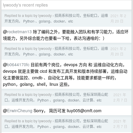
lywoody's recent replies
Replied to a topic by lywoody
招商系科技公司，坐标蛇口，运维
2021 年 2
›
月 20 日
开发方向， Python 、golang、docker、etc
@
rocketman13
除了编码之外，要能融入团队和有学习能力，适应环
境能力，另外综合能力也要看一下哈，表达沟通啥的：）
Replied to a topic by lywoody
招商系科技公司，坐标蛇口，运维
2021 年 2
›
月 20 日
开发方向， Python 、golang、docker、etc
@
b0644170fc
目前有两个岗位，devops 方向 和 运维自动化方向，
devops 就是主要做 cicd 和发布工具开发和版本持续部署，运维自动
化主要做监控、cmdb 、自动化工具等。技能要求都是一样的，
python，golang，shell，linux 这些。
Replied to a topic by lywoody
招商系科技公司，坐标深圳南山蛇
2021 年
›
2 月 7 日
口，运维开发方向， Python 、golang、docker、云计算、etc
@
ErwinCheung
Sorry， 简历可发
liuy005@cmft.com
Replied to a topic by lywoody
招商系科技公司，坐标深圳南山蛇
2021 年
›
2 月 7 日
口，运维开发方向， Python 、golang、docker、云计算、etc