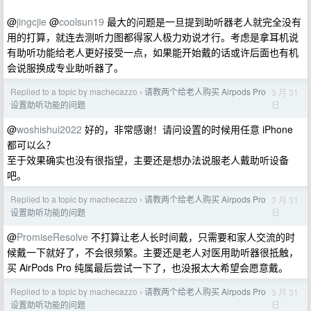
@
jingcjie
@
coolsun19
最大的问题是一旦提到助听器老人就完全没有
用的打算，就连去测听力图都得家人极力劝说才行。考虑是拿耳机说
有助听功能给老人更好接受一点，如果能开始戴的话或许后面也有机
会说服换成专业助听器了。
Replied to a topic by machecazzo
请教两个给老人购买 Airpods Pro
3 月 31
›
日
设置助听功能的问题
@
woshishui2022
好的，非常感谢！请问设置的时候用任意 iPhone
都可以么？
至于效果确实也没有很指望，主要还是想办法说服老人戴助听设备
吧。
Replied to a topic by machecazzo
请教两个给老人购买 Airpods Pro
3 月 31
›
日
设置助听功能的问题
@
PromiseResolve
不打算让老人长时间戴，只需要和家人交流的时
候戴一下就好了，不会很频繁。主要还是老人对医用助听器很抵触，
买 AirPods Pro 纯属最后尝试一下了，也没报太大希望会愿意戴。
Replied to a topic by machecazzo
请教两个给老人购买 Airpods Pro
3 月 31
›
日
设置助听功能的问题