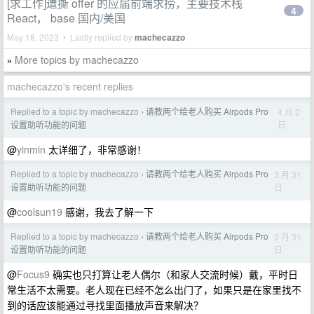
[求工作]遭撕 offer 的应届前端求捞，主要技术栈
4
React， base 国内/美国
May 18, 2023 • Lastly replied by
machecazzo
More topics by machecazzo
»
machecazzo's recent replies
Replied to a topic by machecazzo
请教两个给老人购买 Airpods Pro
4 月 2
›
日
设置助听功能的问题
@
yinmin
太详细了，非常感谢！
Replied to a topic by machecazzo
请教两个给老人购买 Airpods Pro
3 月 31
›
日
设置助听功能的问题
@
coolsun19
感谢，我去了解一下
Replied to a topic by machecazzo
请教两个给老人购买 Airpods Pro
3 月 31
›
日
设置助听功能的问题
@
Focus9
确实也只打算让老人偶尔（和家人交流时候）戴，平时日
常生活不太需要。老人现在已经不怎么出门了，如果只是在家里找不
到的话应该能通过寻找里面播放声音来解决？