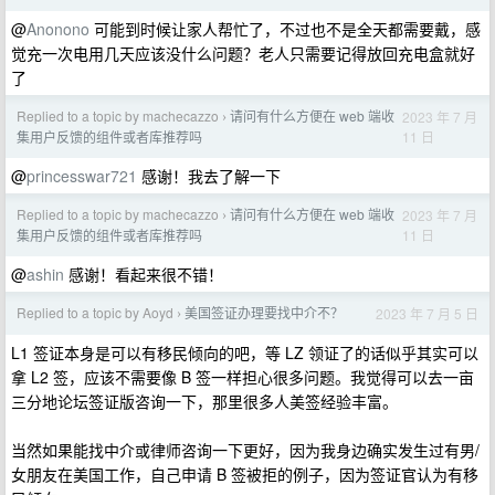
@
Anonono
可能到时候让家人帮忙了，不过也不是全天都需要戴，感
觉充一次电用几天应该没什么问题？老人只需要记得放回充电盒就好
了
Replied to a topic by machecazzo
请问有什么方便在 web 端收
2023 年 7 月
›
11 日
集用户反馈的组件或者库推荐吗
@
princesswar721
感谢！我去了解一下
Replied to a topic by machecazzo
请问有什么方便在 web 端收
2023 年 7 月
›
11 日
集用户反馈的组件或者库推荐吗
@
ashin
感谢！看起来很不错！
Replied to a topic by Aoyd
美国签证办理要找中介不？
2023 年 7 月 5 日
›
L1 签证本身是可以有移民倾向的吧，等 LZ 领证了的话似乎其实可以
拿 L2 签，应该不需要像 B 签一样担心很多问题。我觉得可以去一亩
三分地论坛签证版咨询一下，那里很多人美签经验丰富。
当然如果能找中介或律师咨询一下更好，因为我身边确实发生过有男/
女朋友在美国工作，自己申请 B 签被拒的例子，因为签证官认为有移