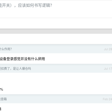
能开关），应该如何书写逻辑？
到底什么作用？
Jul 2
谓的跨设备登录感觉并没有什么卵用
不是扣费了，是让人爆仓吗
Jul 1
0%
能音箱
Feb 2
箱