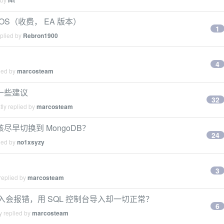
i4t
exOS（收费， EA 版本）
1
eplied by
Rebron1900
4
ied by
marcosteam
一些建议
32
ly replied by
marcosteam
早切换到 MongoDB？
24
ied by
no1xsyzy
3
replied by
marcosteam
件导入会报错，用 SQL 控制台导入却一切正常？
6
y replied by
marcosteam