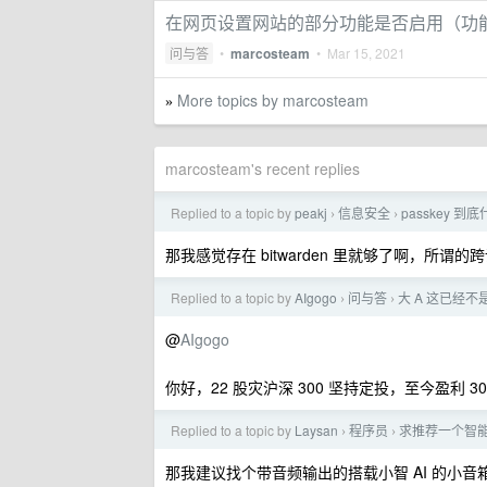
在网页设置网站的部分功能是否启用（功
问与答
•
marcosteam
•
Mar 15, 2021
More topics by marcosteam
»
marcosteam's recent replies
Replied to a topic by
peakj
信息安全
passkey 
›
›
那我感觉存在 bitwarden 里就够了啊，所
Replied to a topic by
AIgogo
问与答
大 A 这已经
›
›
@
AIgogo
你好，22 股灾沪深 300 坚持定投，至今盈利 3
Replied to a topic by
Laysan
程序员
求推荐一个智
›
›
那我建议找个带音频输出的搭载小智 AI 的小音