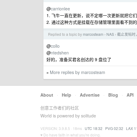
@
carrionlee
1. 飞牛一直在更新，说不定哪一次更新就把它
2. 通过这种方式是挂载在存储管理里面看不到的
Replied to a topic by
marcosteam
NAS
截止发帖时，
›
›
@
collo
@
ntedshen
好的，准备买君名创达的 9 盘位了
More replies by marcosteam
»
About
·
Help
·
Advertise
·
Blog
·
API
创意工作者们的社区
World is powered by solitude
VERSION: 3.9.8.5 · 18ms ·
UTC 18:32
·
PVG 02:32
·
LAX 1
♥ Do have faith in what you're doing.