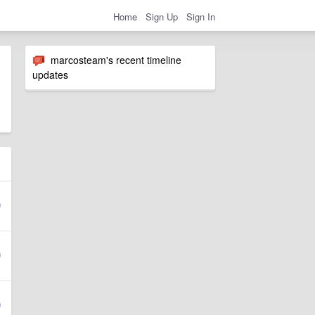
Home
Sign Up
Sign In
marcosteam's recent timeline
updates