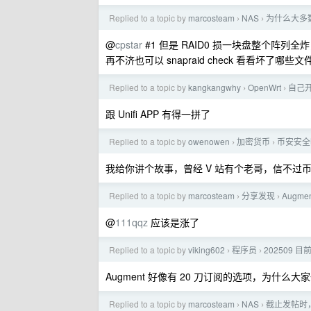
Replied to a topic by
marcosteam
NAS
为什么大多数的
›
›
@
cpstar
#1 但是 RAID0 损一块盘整个阵列
再不济也可以 snapraid check 看看坏了哪
Replied to a topic by
kangkangwhy
OpenWrt
自己开
›
›
跟 Unifi APP 有得一拼了
Replied to a topic by
owenowen
加密货币
币安安全
›
›
我给你讲个故事，曾经 V 站有个老哥，信不过币安
Replied to a topic by
marcosteam
分享发现
Augm
›
›
@
111qqz
应该是涨了
Replied to a topic by
viking602
程序员
202509 目前
›
›
Augment 好像有 20 刀订阅的选项，为什么大
Replied to a topic by
marcosteam
NAS
截止发帖时，
›
›