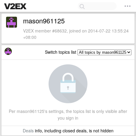
mason961125
V2EX member #68632, joined on 2014-07-22 13:55:24
+08:00
Switch topics list
Per mason961125's settings, the topics list is only visible after
you sign in
Deals
info, including closed deals, is not hidden