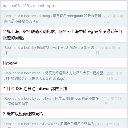
mason961125's recent replies
Replied to a topic by juzisang
家宽使用 wireguard 和云服务器
2024 年 6 月
›
7 日
组网是不会被 QoS 吗？
坐标上海，家里联通公司电信，阿里云上海中转 wg 完全没遇到任何
限速的问题。
Replied to a topic by EricSTG
wsl1, wsl2, VMware 如何选
2024 年 4 月 10
›
日
择
Hyper-V
Replied to a topic by sdjl
海底光纤遭到人为破坏？大家一起来整
2024 年 3
›
月 8 日
理挂掉的服务？以免他人苦苦调试 Bug？
？什么 ISP 连自动 failover 都做不到
Replied to a topic by Jony4Fun
阿里云 99 的 ecs 真是不敢在
2024 年 2 月
›
9 日
上面轻举妄动了
？我可以说你标题党吗
Replied to a topic by HeyBoy2077
把国产手机用户归类为“小
2024 年 1 月
›