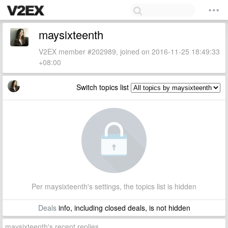
maysixteenth
V2EX member #202989, joined on 2016-11-25 18:49:33
+08:00
Switch topics list
Per maysixteenth's settings, the topics list is hidden
Deals
info, including closed deals, is not hidden
maysixteenth's recent replies