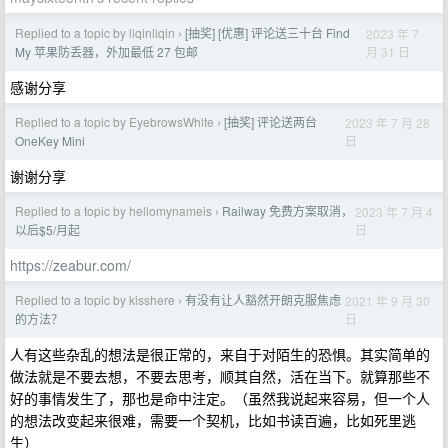
Replied to a topic by liqinliqin
[抽奖] [优惠] 评论送三十台 Find
2023 年 7
›
月 31 日
My 苹果防丢器，外加最低 27 包邮
感谢分享
Replied to a topic by EyebrowsWhite
[抽奖] 评论送两台
2023 年 7 月 28
›
日
OneKey Mini
谢谢分享
Replied to a topic by hellomynameis
Railway 免费方案取消，
2023 年 7 月 4
›
日
以后$5/月起
https://zeabur.com/
Replied to a topic by kisshere
有没有让人豁然开朗克服焦虑
2021 年 9 月 30
›
日
的方法？
人有这些杂乱的想法是很正常的，来自于对陌生的恐惧。其实简单的
做法就是不要去想，不要去思考，顺其自然，活在当下。就算那些不
好的事情发生了，那也是命中注定。（虽然我说起来容易，但一个人
的想法改变起来很难，需要一个契机，比如书读百遍，比如死里逃
生）