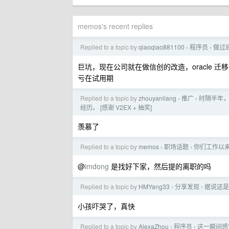
memos's recent replies
Replied to a topic by
qiaoqiao881100
程序员
做过
›
›
巨坑，现在公司就在做信创的改造，oracle
亏在试用期
Replied to a topic by
zhouyanliang
推广
时隔半年，
›
›
经历。 [感谢 V2EX + 抽奖]
羡慕了
Replied to a topic by
memos
职场话题
你们工作以
›
›
@
imdong
是找好下家，然后提的离职的吗
Replied to a topic by
HMYang33
分享发现
据说这是
›
›
小孩吓哭了，真快
Replied to a topic by
AlexaZhou
程序员
这一瞬间感觉
›
›