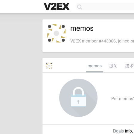
memos
V2EX member #443066, joined on
memos
提问
技术
Per memos's 
Deals
info,