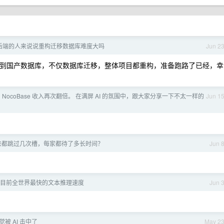
后端的人来说说重构迁移数据库难度大吗
Jun 2
 迁移到国产数据库，不仅数据库迁移，整体项目都重构，准备跑路了已经，幸
 NocoBase 收入再次翻倍。 在满屏 AI 的氛围中，跟大家分享一下不太一样的
Jun 1
来都跳过几次槽，每家都待了多长时间？
Jun 
目前全世界最快的文本推理速度
Jun 
被 AI 击中了
May 2