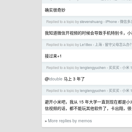
确实很奇妙
Replied to a topic by
stevenshuang
iPhone
微信多
›
›
我知道微信开视频的时候会导致手机特别卡，小而
Replied to a topic by
Le18ex
上海
留守父母怎么办
›
›
接过来+1
Replied to a topic by
lenglengyuchen
买买买
小米 
›
›
@
idouble
马上 3 年了
Replied to a topic by
lenglengyuchen
买买买
小米 
›
›
避开小米吧，我从 15 年大学一直到现在都是
信视频的话，都不能玩其他软件了，卡出翔，很
More replies by memos
»