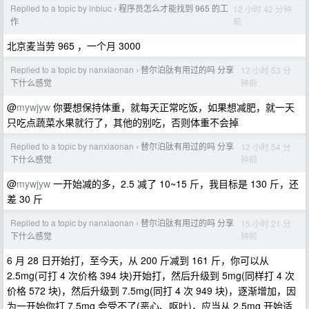
Replied to a topic by lnbiuc
程序员怎么才能找到 965 的工
12 小时 42 分钟
›
前
作
北京麦当劳 965 ，一个月 3000
Replied to a topic by nanxiaonan
替尔泊肽有用过的吗 分享
12 小时 53 分
›
钟前
下什么感觉
@
mywjyw
你要想保持体重，就每天正常吃饭，如果想减肥，就一天
只吃点蔬菜水果就行了，其他的别吃，否则体重不会掉
Replied to a topic by nanxiaonan
替尔泊肽有用过的吗 分享
12 小时 54 分
›
钟前
下什么感觉
@
mywjyw
一开始减的多，2.5 减了 10~15 斤，我目标是 130 斤，还
差 30 斤
Replied to a topic by nanxiaonan
替尔泊肽有用过的吗 分享
15 小时 21 分
›
钟前
下什么感觉
6 月 28 日开始打，至今天，从 200 斤减到 161 斤，你可以从
2.5mg(可打 4 次价格 394 块)开始打，然后升级到 5mg(同样打 4 次
价格 572 块)，然后升级到 7.5mg(同打 4 次 949 块)，逐渐增加，因
为一开始你打 7.5mg 会受不了(恶心、呕吐)，应当从 2.5mg 开始适