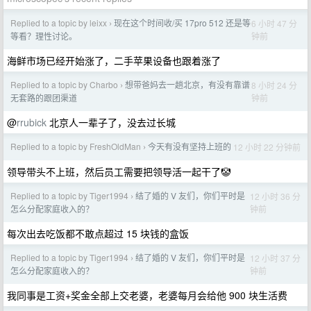
Replied to a topic by leixx
现在这个时间收/买 17pro 512 还是等
6 小时 47 分
›
钟前
等看？理性讨论。
海鲜市场已经开始涨了，二手苹果设备也跟着涨了
Replied to a topic by Charbo
想带爸妈去一趟北京，有没有靠谱
8 小时 24 分
›
钟前
无套路的跟团渠道
@
rrubick
北京人一辈子了，没去过长城
Replied to a topic by FreshOldMan
今天有没有坚持上班的
12 小时 22 分钟前
›
领导带头不上班，然后员工需要把领导活一起干了🤡
Replied to a topic by Tiger1994
结了婚的 V 友们，你们平时是
12 小时 36 分
›
钟前
怎么分配家庭收入的？
每次出去吃饭都不敢点超过 15 块钱的盒饭
Replied to a topic by Tiger1994
结了婚的 V 友们，你们平时是
12 小时 37 分
›
钟前
怎么分配家庭收入的？
我同事是工资+奖金全部上交老婆，老婆每月会给他 900 块生活费