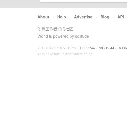
About
·
Help
·
Advertise
·
Blog
·
API
创意工作者们的社区
World is powered by solitude
VERSION: 3.9.8.5 · 10ms ·
UTC 11:44
·
PVG 19:44
·
LAX 0
♥ Do have faith in what you're doing.