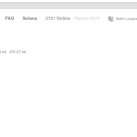
·
FAQ
·
Solana
·
2731 Online
Highest 6679
·
Select Langua
4:44
·
JFK 07:44