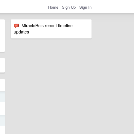
Home
Sign Up
Sign In
MiracleRo's recent timeline
updates
4
2