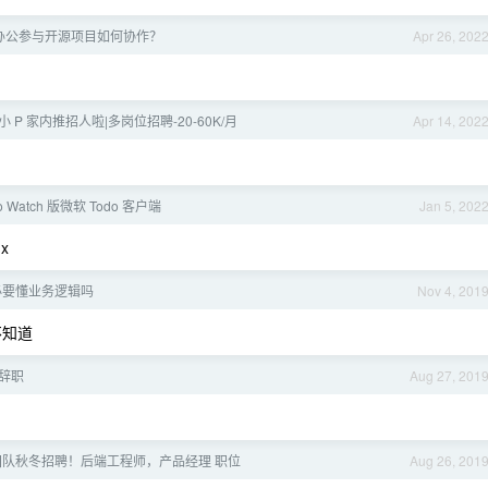
办公参与开源项目如何协作？
Apr 26, 202
|小 P 家内推招人啦|多岗位招聘-20-60K/月
Apr 14, 202
do Watch 版微软 Todo 客户端
Jan 5, 202
x
必要懂业务逻辑吗
Nov 4, 201
不知道
辞职
Aug 27, 201
英团队秋冬招聘！后端工程师，产品经理 职位
Aug 26, 201