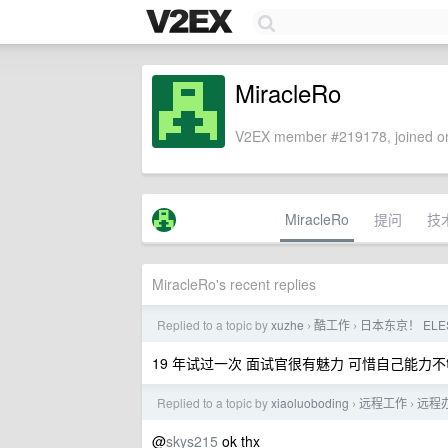
MiracleRo
V2EX member #219178, joined on
MiracleRo
提问
技
MiracleRo's recent replies
Replied to a topic by
xuzhe
酷工作
日本东京！ ELES
›
›
19 年试过一次 面试官很有魅力 可惜自己能力
Replied to a topic by
xiaoluoboding
远程工作
远程
›
›
@
skys215
ok thx