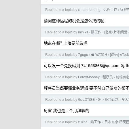
Replied to a topic by
xiaoluoboding
远程工作
远程
›
›
请问这种远程的机会是怎么找的呢
Replied to a topic by
minixs
酷工作
[北京/上海]商汤
›
›
地点在哪? 上海要前端吗
Replied to a topic by
7gugu
 WATCH
[送码] wTo
›
›
可以发一个兑换码到
741556866@qq.com
吗 th
Replied to a topic by
LeroyMooney
程序员
前端有
›
›
程序员当然要懂业务逻辑 要不然自己做啥的都
Replied to a topic by
GoLDTiGEr404
职场话题
今天
›
›
厉害 我也是上个月辞职的
Replied to a topic by
xuzhe
酷工作
[日本东京]精
›
›