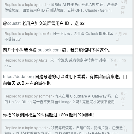
6 月
Replied to a topic by mndlr
嘀嘀嘀 AI 自建 Pro 号池 API 中转，注册送
›
23
体验额度，回复留用户 ID 送测试额度，支持 GPT / Claude / Gemini
日
@
cqustzt
老用户加交流群留用户 ID ，送 $2
Replied to a topic by liuxm6
问一下大家，为什么 Outlook 邮箱那么
6 月 20
›
日
不受待见？
前几个小时我也被
outlook.com
搞，我只能临时下掉这个。
Replied to a topic by AIwts
求一个源头 或者稳定中转也行 对接一下
6 月 20
›
日
new
https://dddai.org
自建号池的可以试用下看看，有体验额度赠送。目
前每天 20B 左右的量在跑
6 月
Replied to a topic by sommer
有人在用 Cloudflare AI Gateway 吗，它
›
20
的 Unified Billing 是一直不支持 gpt-image-2 吗? 充值完才发现不能用...
日
你指的是调用模型的时候超过 120s 超时的问题吧
6
Replied to a topic by mndlr
领赛博鸡蛋啦，自建中转，持续拉新，注册送
›
月
额度 + 邀请好友首充双方返利。支持 GPT 5.5 / Claude Fable 5 / Gemini