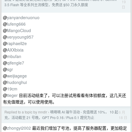
19
3.5 Flash 等全系列主流模型，免费送 $50 刀永久额度
日
@
yanyandenuonuo
@
lufeng666
@
MangoCloud
@
veryyoung957
@
raphaell2e
@
AXXbixia
@
mbufan
@
qifengle7
@
sgr
@
weijiagege
@
hudonghui
@
19cm
@
tieger
目前活动结束了，可以注册试用看看有体验额度，这几天还
有充值赠送，可以使用使用。
Replied to a topic by mndlr
嘀嘀嘀 AI 端午活动 - 充值赠送 10%， 10 起
6 月
›
18 日
充，活动截至 21 号晚。GPT Pro 0.16 / Plus 0.1 蹬完为止
@
zhongyi2002
最近我们增加了号池，提高了服务器配置，更加稳定