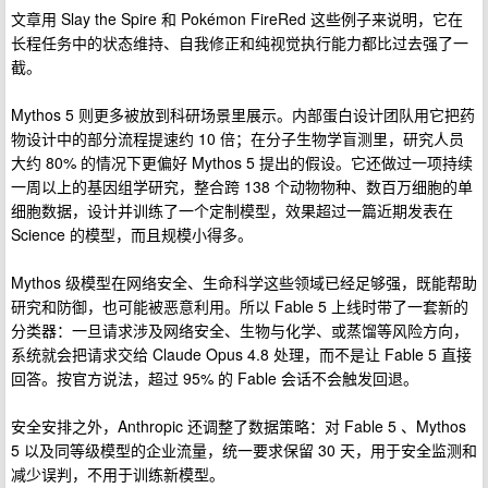
文章用 Slay the Spire 和 Pokémon FireRed 这些例子来说明，它在
长程任务中的状态维持、自我修正和纯视觉执行能力都比过去强了一
截。
Mythos 5 则更多被放到科研场景里展示。内部蛋白设计团队用它把药
物设计中的部分流程提速约 10 倍；在分子生物学盲测里，研究人员
大约 80% 的情况下更偏好 Mythos 5 提出的假设。它还做过一项持续
一周以上的基因组学研究，整合跨 138 个动物物种、数百万细胞的单
细胞数据，设计并训练了一个定制模型，效果超过一篇近期发表在
Science 的模型，而且规模小得多。
Mythos 级模型在网络安全、生命科学这些领域已经足够强，既能帮助
研究和防御，也可能被恶意利用。所以 Fable 5 上线时带了一套新的
分类器：一旦请求涉及网络安全、生物与化学、或蒸馏等风险方向，
系统就会把请求交给 Claude Opus 4.8 处理，而不是让 Fable 5 直接
回答。按官方说法，超过 95% 的 Fable 会话不会触发回退。
安全安排之外，Anthropic 还调整了数据策略：对 Fable 5 、Mythos
5 以及同等级模型的企业流量，统一要求保留 30 天，用于安全监测和
减少误判，不用于训练新模型。