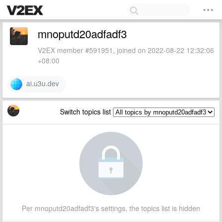
mnoputd20adfadf3
V2EX member #591951, joined on 2022-08-22 12:32:06
+08:00
ai.u3u.dev
Switch topics list
Per mnoputd20adfadf3's settings, the topics list is hidden