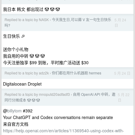
我日本 韩文 都出现过 🤡 🤡 🤡
Replied to a topic by NASK
今天我生日,可以薅 V 友一句生日快乐
5 月 24
›
日
吗?
生日快乐 🎉
送你个小礼物
我自用的中转 🤡 🤡 🤡
今天注册独享 $99 到账，平时推广活动送 $30
Replied to a topic by adz2k
你们都在用什么机器跑 hermes
5 月 24 日
›
Digitalocean Droplet
Replied to a topic by mnoputd20adfadf3
自用 OpenAI API 中转，邀
5 月 22
›
日
同行分摊成本 🤡 🤡 🤡
@
billytom
#392
Your ChatGPT and Codex conversations remain separate
来自官方文档
https://help.openai.com/en/articles/11369540-using-codex-with-