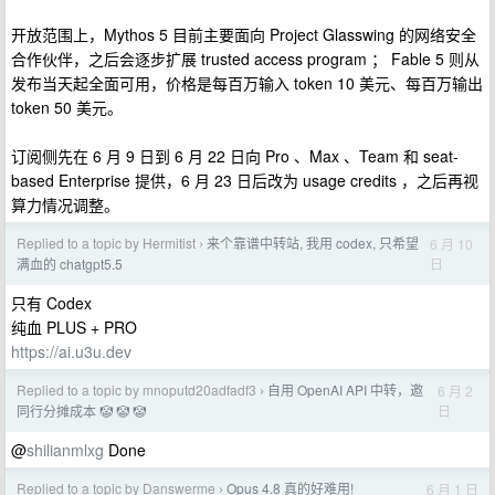
开放范围上，Mythos 5 目前主要面向 Project Glasswing 的网络安全
合作伙伴，之后会逐步扩展 trusted access program ； Fable 5 则从
发布当天起全面可用，价格是每百万输入 token 10 美元、每百万输出
token 50 美元。
订阅侧先在 6 月 9 日到 6 月 22 日向 Pro 、Max 、Team 和 seat-
based Enterprise 提供，6 月 23 日后改为 usage credits ，之后再视
算力情况调整。
Replied to a topic by Hermitist
来个靠谱中转站, 我用 codex, 只希望
6 月 10
›
日
满血的 chatgpt5.5
只有 Codex
纯血 PLUS + PRO
https://ai.u3u.dev
Replied to a topic by mnoputd20adfadf3
自用 OpenAI API 中转，邀
6 月 2
›
日
同行分摊成本 🤡 🤡 🤡
@
shilianmlxg
Done
Replied to a topic by Danswerme
Opus 4.8 真的好难用!
6 月 1 日
›