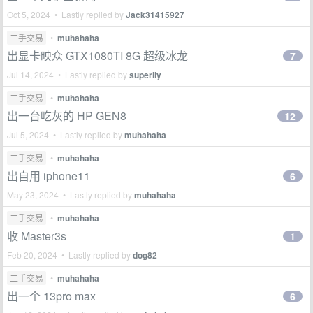
Oct 5, 2024 • Lastly replied by
Jack31415927
二手交易
•
muhahaha
出显卡映众 GTX1080TI 8G 超级冰龙
7
Jul 14, 2024 • Lastly replied by
superliy
二手交易
•
muhahaha
出一台吃灰的 HP GEN8
12
Jul 5, 2024 • Lastly replied by
muhahaha
二手交易
•
muhahaha
出自用 iphone11
6
May 23, 2024 • Lastly replied by
muhahaha
二手交易
•
muhahaha
收 Master3s
1
Feb 20, 2024 • Lastly replied by
dog82
二手交易
•
muhahaha
出一个 13pro max
6