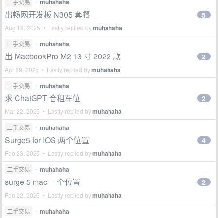
二手交易
•
muhahaha
出畅网开发板 N305 套餐
5
Aug 19, 2025 • Lastly replied by
muhahaha
二手交易
•
muhahaha
出 MacbookPro M2 13 寸 2022 款
2
Apr 29, 2025 • Lastly replied by
muhahaha
二手交易
•
muhahaha
求 ChatGPT 合租车位
2
Mar 22, 2025 • Lastly replied by
muhahaha
二手交易
•
muhahaha
Surge5 for IOS 两个位置
4
Feb 23, 2025 • Lastly replied by
muhahaha
二手交易
•
muhahaha
surge 5 mac 一个位置
2
Feb 22, 2025 • Lastly replied by
muhahaha
二手交易
•
muhahaha