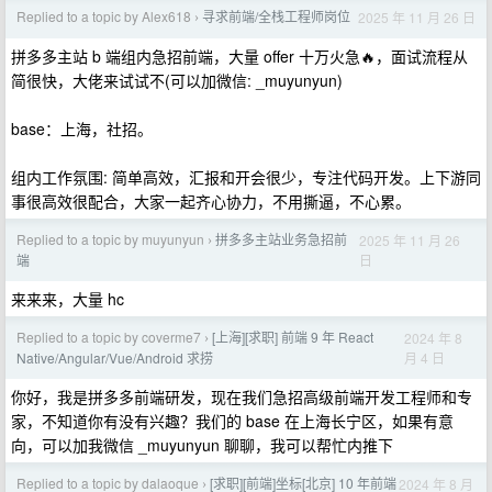
Replied to a topic by Alex618
寻求前端/全栈工程师岗位
2025 年 11 月 26 日
›
拼多多主站 b 端组内急招前端，大量 offer 十万火急🔥，面试流程从
简很快，大佬来试试不(可以加微信: _muyunyun)
ba‮es‬‎：上海，社招。
组内工作氛围: 简单高效，汇报和开会很少，专注代码开发。上下游同
事很高效很配合，大家一起齐心协力，不用撕逼，不心累。
Replied to a topic by muyunyun
拼多多主站业务急招前
2025 年 11 月 26
›
日
端
来来来，大量 hc
Replied to a topic by coverme7
[上海][求职] 前端 9 年 React
2024 年 8
›
月 4 日
Native/Angular/Vue/Android 求捞
你好，我是拼多多前端研发，现在我们急招高级前端开发工程师和专
家，不知道你有没有兴趣？我们的 base 在上海长宁区，如果有意
向，可以加我微信 _muyunyun 聊聊，我可以帮忙内推下
Replied to a topic by dalaoque
[求职][前端]坐标[北京] 10 年前端
2024 年 8 月
›