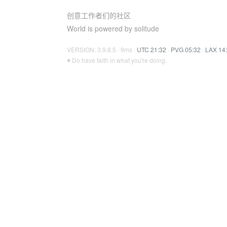
创意工作者们的社区
World is powered by solitude
VERSION: 3.9.8.5 · 9ms ·
UTC 21:32
·
PVG 05:32
·
LAX 14
♥ Do have faith in what you're doing.