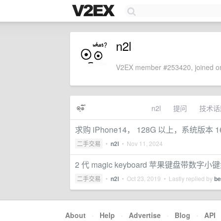
n2l
V2EX member #253420, joined on
n2l
提问
技术话
求购 iPhone14， 128G 以上，系统版本 1
二手交易
•
n2l
•
Nov 11, 2024
2 代 magic keyboard 苹果键盘带数字小键
二手交易
•
n2l
•
Oct 23, 2019
• Lastly replied by
be
About
·
Help
·
Advertise
·
Blog
·
API