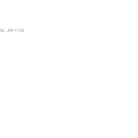
:32
·
JFK 17:32