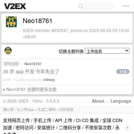
Neo18761
V2EX member #632547, joined on 2023-06-05 00:19:02
+08:00
切换主题列表
职场话题
•
Neo18761
36 岁 app 开发 今年失业了
114
Jul 8 • Lastly replied by
chinaq
Neo18761 创建的更多主题
»
© 2026 V2EX · 12ms · 3.9.8.5
About
·
Language
蒲公英 - 🚀上传App→生成二维码→扫码安装
支持网页上传 / 手机上传 / API 上传 / CI-CD 集成 / 全球 CDN
›
加速 / 密码访问 / 安装统计 / 二维码分享 / 不限安装次数 / 永