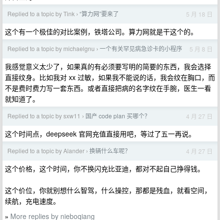
Replied to a topic by Tink
“算力网”要来了
5 月 18 日
›
这个有一个极佳的对比案例，铁塔公司。算力网就是干这个的。
Replied to a topic by michaelgnu
一个有关罕见病急诊卡的小程序
5 月 8 日
›
我感觉意义太少了，如果真的有必须要写明的简要的东西，我会选择
直接纹身。比如我对 xx 过敏，如果我不能说的话，我会纹在胸口，而
不是费时费力写一套东西。或者直接把病的名字纹在手腕，医生一看
就知道了。
Replied to a topic by sxw11
国产 code plan 买哪个？
4 月 27 日
›
这个时间点，deepseek 官网充值直接用吧，等过了五一再说。
Replied to a topic by Alander
换辆什么车呢？
4 月 27 日
›
这个价格，这个时间，你不换闪充比亚迪，都对不起自己挣得钱。
这个价位，你就别想什么智驾，什么操控，那都是残血，就看空间，
续航，充电速度。
More replies by nieboqiang
»