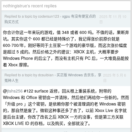
nothingistrue's recent replies
Replied to a topic by codersun123
xgpu 有没有便宜点的
2025 年 11 月 10
›
日
购买方式
你合计你这一年来玩的游戏，值 348 或者 600 吗。不值的话，果断弃
坑。其实你这个 600 都已经是特殊价了，我记得涨价前原价就是
600-700/年，刚好等同于土豆家一个游戏的豪华版，而这次涨价幅度
是超过 5 成的。然后价格之外的建议：XBOX 主机，大概率要步
Windows Phone 的后尘了，而没有主机只有 PC 后，一大堆竟品能按
着 Xbox 摩擦。
Replied to a topic by dcsuibian
买正版 Windows 去京东，享
2025 年 5 月 6
›
日
冤种人生
@
jtshs256
#122 surface 返修，回从根上重装系统，附带的
Windows 和 Office 密钥会一并清除，然后他们再给你一份新的。然而
「升级 pro 」这个密钥，是依赖你那个被清理调的老 Windows 密钥
的，那自然是废了。微软这种事还多了去了，以前 Xbox Live 名字就
是后台主键，你改了改名之后 XBOX 一方的没事，但是第三方关联
XBOX LIVE ID 的存档，以及购买，全部就没了。