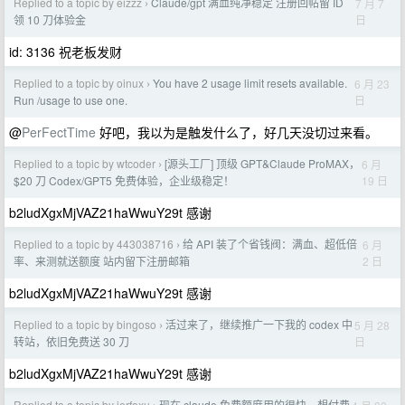
Replied to a topic by eizzz
Claude/gpt 满血纯净稳定 注册回帖留 ID
7 月 7
›
日
领 10 刀体验金
id: 3136 祝老板发财
Replied to a topic by oinux
You have 2 usage limit resets available.
6 月 23
›
日
Run /usage to use one.
@
PerFectTime
好吧，我以为是触发什么了，好几天没切过来看。
Replied to a topic by wtcoder
[源头工厂] 顶级 GPT&Claude ProMAX，
6 月
›
19 日
$20 刀 Codex/GPT5 免费体验，企业级稳定！
b2ludXgxMjVAZ21haWwuY29t 感谢
Replied to a topic by 443038716
给 API 装了个省钱阀：满血、超低倍
6 月
›
2 日
率、来测就送额度 站内留下注册邮箱
b2ludXgxMjVAZ21haWwuY29t 感谢
Replied to a topic by bingoso
活过来了，继续推广一下我的 codex 中
5 月 28
›
日
转站，依旧免费送 30 刀
b2ludXgxMjVAZ21haWwuY29t 感谢
Replied to a topic by jerfoxu
现在 claude 免费额度用的很快，想付费