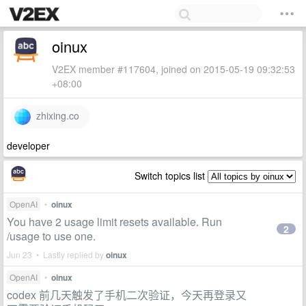
oinux
V2EX member #117604, joined on 2015-05-19 09:32:53
+08:00
zhixing.co
developer
Switch topics list
OpenAI
•
oinux
You have 2 usage limit resets available. Run
2
/usage to use one.
Jun 23 • Lastly replied by
oinux
OpenAI
•
oinux
codex 前几天触发了手机二次验证，今天再登录又