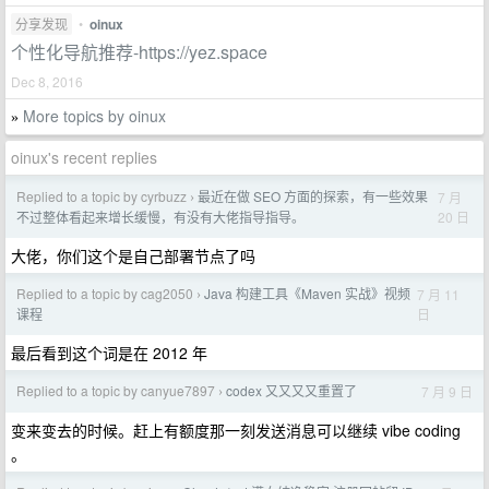
分享发现
•
oinux
个性化导航推荐-https://yez.space
Dec 8, 2016
More topics by oinux
»
oinux's recent replies
Replied to a topic by cyrbuzz
最近在做 SEO 方面的探索，有一些效果
7 月
›
20 日
不过整体看起来增长缓慢，有没有大佬指导指导。
大佬，你们这个是自己部署节点了吗
Replied to a topic by cag2050
Java 构建工具《Maven 实战》视频
7 月 11
›
日
课程
最后看到这个词是在 2012 年
Replied to a topic by canyue7897
codex 又又又又重置了
7 月 9 日
›
变来变去的时候。赶上有额度那一刻发送消息可以继续 vibe coding
。