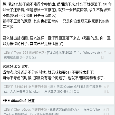
想, 我这么惨了能不能得个抑郁症, 然后跳下来,什么事就都没了, 20 年
过去了还活着, 但是想法一直存在), 就只一会轻度抑郁, 求生不得求死
不能(绝对不会出事,只是有点痛苦)
觉得不正常的家庭, 其实也挺正常的... 只是你没发现无数家庭其实也
差不多...
要么跳出舒适圈, 要么这样一直浑浑噩噩活下来去. (残酷的是, 你一直
以为很惨的日子, 其实已经是舒适圈了)
回复了 Tiger1994 创建的主题
[老话题] 现在 2026 年了， Windows 系
5 月 13
›
日
统电脑到底该不该分区？
这就好比女朋友.
当你考虑分还是不分的时候, 就意味着要分.(不要想太多了)
当你不考虑的时候, 那就没有这个问题了. 也就不用回答和考虑了.
回复了 l534891619 创建的主题
[压力测试] Codex GPT-5.5 新中转站开
5 月
›
8 日
业，人人免费领 3 亿 token， 评论立送 300 美刀/月会员
FRE-d9aa0fe5 报道
回复了 CherryGods 创建的主题
免费送奖品价值超万元：程序员 VIbe
5 月
›
8 日
Coding 最佳搭子，行走式编程最佳形态！