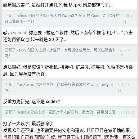
感觉很厉害了, 虽然打开点几下,我 M1pro 风扇都转飞了...
回复了 m0mo 创建的主题
强大的 Qwen3.7-Max 在 Qoder CLI CN 中
6 月 4
›
日
可以免费用一个月
@
yazinnnn0
你还要下载这个软件 ,然后下面有个框“新用户.....” 点击
还能再领取 加起来就是 30 天了..
回复了 kekxv 创建的主题
折叠屏，有可能做成两台，可以磁吸合并
6 月 4
›
日
吗？
想法很好, 但是应该叫折叠机, 拼接机, 扩展屏, 扩展机, 唯独不是折叠
屏, 因为屏幕没有折叠.
回复了 YanSeven 创建的主题
这就是谷歌新发布的 antigravity cli
5 月 21
›
日
吗
反重力更新完, 这不是 codex?
回复了 resist 创建的主题
家庭对个人的影响，挺大的，甚至想长眠
5 月 18 日
›
打了一大段字, 最后删除了.
发现 OP 还不错. 也不需要任何安慰和建议. 并且已经在做正确的事.
当意识到自己有问题的时候, 就已经无法出现问题了. (因为我一直这么