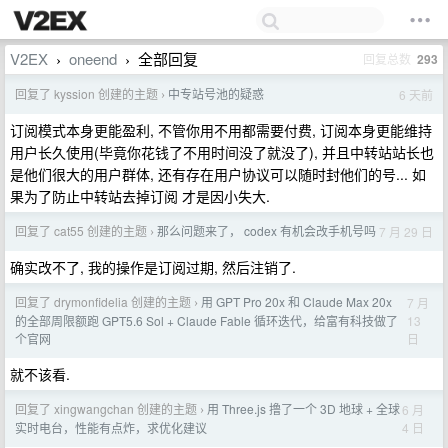
V2EX
oneend
全部回复
回复总数
293
›
›
回复了 kyssion 创建的主题
中专站号池的疑惑
6 天前
›
订阅模式本身更能盈利, 不管你用不用都需要付费, 订阅本身更能维持
用户长久使用(毕竟你花钱了不用时间没了就没了), 并且中转站站长也
是他们很大的用户群体, 还有存在用户协议可以随时封他们的号... 如
果为了防止中转站去掉订阅 才是因小失大.
回复了 cat55 创建的主题
那么问题来了， codex 有机会改手机号吗
7 月 29 日
›
确实改不了, 我的操作是订阅过期, 然后注销了.
回复了 drymonfidelia 创建的主题
用 GPT Pro 20x 和 Claude Max 20x
7 月
›
13
的全部周限额跑 GPT5.6 Sol + Claude Fable 循环迭代，给富有科技做了
日
个官网
就不该看.
回复了 xingwangchan 创建的主题
用 Three.js 撸了一个 3D 地球 + 全球
6 月
›
4 日
实时电台，性能有点炸，求优化建议