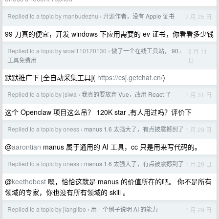
Replied to a topic by manbudezhu
开源作者，没有 Apple 证书
7 月 25 日
›
99 刀真的便宜，开发 windows 下应用需要的 ev 证书，你看看多少钱
Replied to a topic by woai110120130
做了一个在线工具站， 90+
3 月 11
›
日
工具免费用
默默推广下 [全自动采集工具](
https://csj.getchat.cn/
)
Replied to a topic by jsiwa
我真的要放弃 Vue，改用 React 了
1 月 31 日
›
这个 Openclaw 项目这么吊？ 120K star ,有人用过吗？评价下
Replied to a topic by oness
manus 1.6 太强大了，有点被震撼到了
1 月 29 日
›
@
aarontian
manus 属于通用的 AI 工具，cc 只是用来写代码的。
Replied to a topic by oness
manus 1.6 太强大了，有点被震撼到了
1 月 29 日
›
@
keethebest
嗯，恰恰这就是 manus 的价值所在的吧。 你不是所有
领域的专家，你也没有所有领域的 skill 。
Replied to a topic by jianglibo
用一个例子说明 AI 的能力
1 月 29 日
›