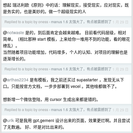
想起 瑞达利欧《原则》中的话：理解现实，接受现实，应对现实，既
是务实的，也是美妙的。做一个超级现实的人
Replied to a topic by oness
manus 1.6 太强大了，有点被震撼到了
1 月 29 日
›
@
notwaste
是的，到后面肯定会越来越难。 目前看代码层级，相对
简单。（相比那种 start 模板，上来给你一堆用不到的功能，看的眼花
缭乱）。
当然随着项目功能增加，代码增多，个人的认知、对项目的理解也是
逐渐增长的。
Replied to a topic by oness
manus 1.6 太强大了，有点被震撼到了
1 月 29 日
›
@
arthas2234
是有模板，我之前还买过 supastarter ，发现无从下
口。只能按官方文档，一步步部署到 vecel 。其他啥都做不了。
想新增一个微信登陆，用 cursor 生成出来都是错的。
Replied to a topic by oness
manus 1.6 太强大了，有点被震撼到了
1 月 29 日
›
@
urlk
可是我用 gpt,gemeni 设计出来的页面，效果更烂啊。并且尝试
了无数遍。 好、坏是对比出来的。