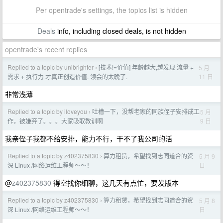
Per opentrade's settings, the topics list is hidden
Deals
info, including closed deals, is not hidden
opentrade's recent replies
Replied to a topic by unibrighter
[技术!=价值] 年龄越大,越发现 流量 +
5 月
›
11 日
需求 + 执行力 才真正创造价值. 领会的太晚了.
非常浅薄
Replied to a topic by iloveyou
吐槽一下，没帮老家的同族侄子安排成工
5 月
›
9 日
作，被嫌弃了。。。大家吸取教训啊
我亲侄子我都不给安排，能力不行，干不了我公司的活
Replied to a topic by z402375830
算力租赁，希望找到志同道合的资
5 月 9
›
日
深 Linux /网络运维工程师～～！
@
z402375830
得空找你细聊，这几天有点忙，要发版本
Replied to a topic by z402375830
算力租赁，希望找到志同道合的资
5 月 8
›
日
深 Linux /网络运维工程师～～！