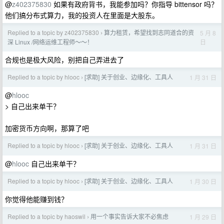
@
z402375830
如果有政府背书，我能参加吗？你指导 bittensor 吗？
他们搞分布式算力，我的投资人在里面是大股东。
Replied to a topic by z402375830
算力租赁，希望找到志同道合的资
5 月 8
›
日
深 Linux /网络运维工程师～～！
合规也是极大风险，别把自己弄进去了
Replied to a topic by hlooc
[求助] 关于创业、边缘化、工具人
1 月 31 日
›
@
hlooc
> 自己出来单干？
加密货币方向啊，那算了吧
Replied to a topic by hlooc
[求助] 关于创业、边缘化、工具人
1 月 31 日
›
@
hlooc
自己出来单干？
Replied to a topic by hlooc
[求助] 关于创业、边缘化、工具人
1 月 30 日
›
你觉得他能赚到钱？
Replied to a topic by haoswil
用一个事实告诉大家不必焦虑
1 月 29 日
›