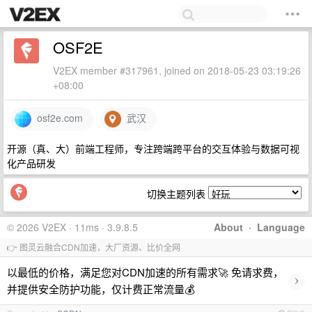
OSF2E
V2EX member #317961, joined on 2018-05-23 03:19:26
+08:00
osf2e.com
武汉
开源（真、大）前端工程师，专注跨端跨平台的交互体验与数据可视
化产品研发
切换主题列表
© 2026 V2EX · 11ms · 3.9.8.5
About
·
Language
👉 图灵云融合CDN加速，大厂资源、比价全网
以最低的价格，满足您对CDN加速的所有需求🚀 免请求费，
›
并提供安全防护功能，仅计费正常流量💰