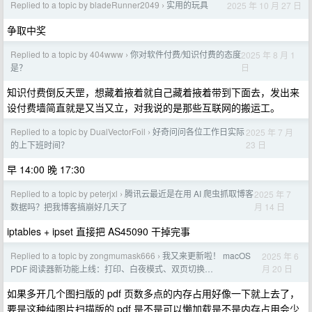
Replied to a topic by bladeRunner2049
实用的玩具
2025 年 10 月 27 日
›
争取中奖
Replied to a topic by 404www
你对软件付费/知识付费的态度
2025 年 8 月 1
›
日
是？
知识付费倒反天罡，想藏着掖着就自己藏着掖着带到下面去，发出来
设付费墙简直就是又当又立，对我说的是那些互联网的搬运工。
Replied to a topic by DualVectorFoil
好奇问问各位工作日实际
2025 年 7 月
›
23 日
的上下班时间？
早 14:00 晚 17:30
Replied to a topic by peterjxl
腾讯云最近是在用 AI 爬虫抓取博客
2025 年 7
›
月 14 日
数据吗？把我博客搞崩好几天了
iptables + ipset 直接把 AS45090 干掉完事
Replied to a topic by zongmumask666
我又来更新啦！ macOS
2025 年 6
›
月 20 日
PDF 阅读器新功能上线：打印、白夜模式、双页切换…
如果多开几个图扫版的 pdf 页数多点的内存占用好像一下就上去了，
要是这种纯图片扫描版的 pdf 是不是可以懒加载是不是内存占用会少