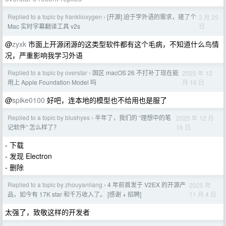
Replied to a topic by franklioxygen
[开源] 迫于学外语的需求，搓了个
3 月 25
›
日
Mac 实时字幕翻译工具 v2s
@
zyxk
市面上开源闭源的这类型软件都有这个毛病，不知道什么鸟情
况，严重影响我学习外语
Replied to a topic by overstar
国区 macOS 26 不打补丁现在能
2025 年 12
›
月 16 日
用上 Apple Foundation Model 吗
@
spike0100
好吧，连本地的模型也不给用也是服了
Replied to a topic by blushyes
半年了，我们的 “理想中的笔
2025 年 12 月
›
16 日
记软件” 怎么样了？
- 下载
- 发现 Electron
- 删除
Replied to a topic by zhouyanliang
4 年前首发于 V2EX 的开源产
2025 年
›
11 月 4 日
品，如今有 17K star 和千万收入了。 [感谢 + 招聘]
太强了，致敬这样的开发者