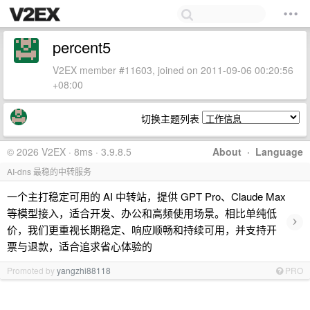
percent5
V2EX member #11603, joined on 2011-09-06 00:20:56
+08:00
切换主题列表
© 2026 V2EX · 8ms · 3.9.8.5
About
·
Language
AI-dns 最稳的中转服务
一个主打稳定可用的 AI 中转站，提供 GPT Pro、Claude Max
等模型接入，适合开发、办公和高频使用场景。相比单纯低
›
价，我们更重视长期稳定、响应顺畅和持续可用，并支持开
票与退款，适合追求省心体验的
Promoted by
yangzhi88118
PRO