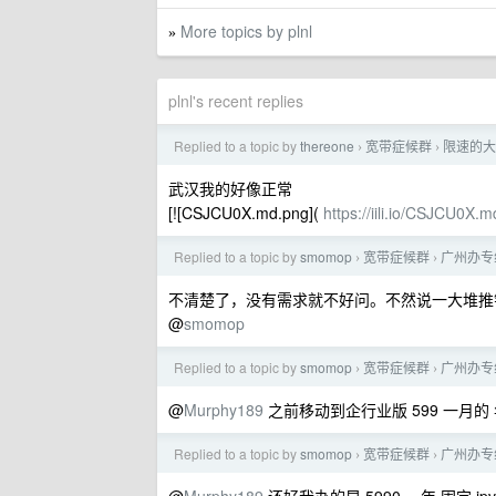
More topics by plnl
»
plnl's recent replies
Replied to a topic by
thereone
宽带症候群
限速的大
›
›
武汉我的好像正常
[![CSJCU0X.md.png](
https://iili.io/CSJCU0X.
Replied to a topic by
smomop
宽带症候群
广州办专
›
›
不清楚了，没有需求就不好问。不然说一大堆推
@
smomop
Replied to a topic by
smomop
宽带症候群
广州办专
›
›
@
Murphy189
之前移动到企行业版 599 一月的 
Replied to a topic by
smomop
宽带症候群
广州办专
›
›