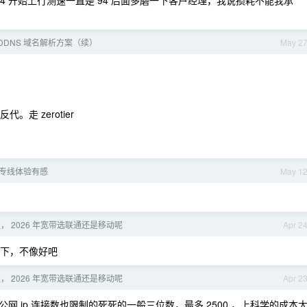
ipv4 开始上行测速一直是 94 后面多磨一下客户经理，我说损耗不能我承
DDNS 域名解析方案（续）
May 2
。走 zerotier
专线体验有感
May 1
， 2026 年宽带选联通还是移动呢
Apr 2
一下，不像好吧
， 2026 年宽带选联通还是移动呢
Apr 2
 ip 连接数也限制的死死的一般三位数，最多 2500 ，上科学的成本