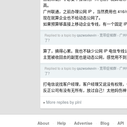
高。
广州联通，之前办理公网 IP ，当然费用也 416
现在就算企业也不给动态公网了。
如果预算够直接上移动企业专线，有一个固定 IP 
Replied to a topic by
qazwsxkevin
宽带症候群
广州
›
›
了？
算了，搞得心累。我也不缺少公网 IP 电信专线公司
主宽被收回去的副宽也是动态公网，感觉用不到
Replied to a topic by
qazwsxkevin
宽带症候群
广州
›
›
了？
打电信说找客户经理，客户经理又说没有权限，
反正公司有没有无所有，放过自己！太他妈伤神
More replies by plnl
»
About
·
Help
·
Advertise
·
Blog
·
API