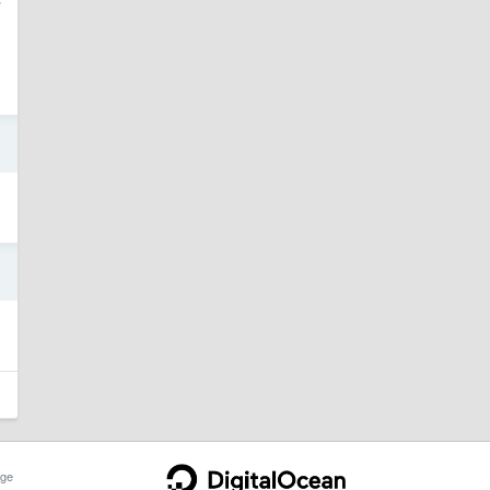
5
5
ge