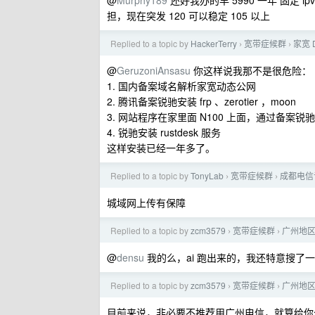
@
Murphy189
还好我办的早 5990 一年 固定 
担，现在突发 120 可以稳定 105 以上
Replied to a topic by
HackerTerry
宽带症候群
家宽 
›
›
@
GeruzoniAnsasu
你这样说我那不是很危险：
1. 国内备案域名解析家宽动态公网
2. 腾讯备案锐驰安装 frp 、zerotier ，moon
3. 网站程序在家里面 N100 上面，通过备案锐驰反代
4. 锐驰安装 rustdesk 服务
这样安装已经一年多了。
Replied to a topic by
TonyLab
宽带症候群
成都电信
›
›
城域网上传有保障
Replied to a topic by
zcm3579
宽带症候群
广州地区
›
›
@
densu
我的么，ai 跑出来的，我还特意搜了
Replied to a topic by
zcm3579
宽带症候群
广州地区
›
›
目前来说，非必要不推荐用广州电信，就算给你公网