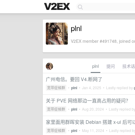
plnl
V2EX member #491748, joined on
plnl
提问
技术话
广州电信。要回 V4.断网了
宽带症候群
•
plnl
•
Jan 4, 2025
• Lastly replied by
关于 PVE 网络那边一直高占用的疑问？
宽带症候群
•
plnl
•
Aug 20, 2024
• Lastly replied b
家里面用群晖安装 Debian 搭建 x-ui
宽带症候群
•
plnl
•
May 11, 2024
• Lastly replied 